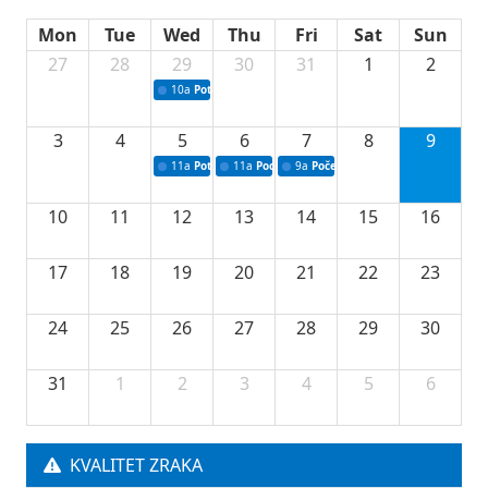
Mon
Tue
Wed
Thu
Fri
Sat
Sun
27
28
29
30
31
1
2
10a
Potpisivanje ugovora sa neprofitnim organizacijama
3
4
5
6
7
8
9
11a
Potpisivanje ugovora o stipendijama za srednjoškolce
11a
Podrška razvoju vodne infrastrukture u Tu
9a
Početak izgradnje nove fiskultur
10
11
12
13
14
15
16
17
18
19
20
21
22
23
24
25
26
27
28
29
30
31
1
2
3
4
5
6
KVALITET ZRAKA