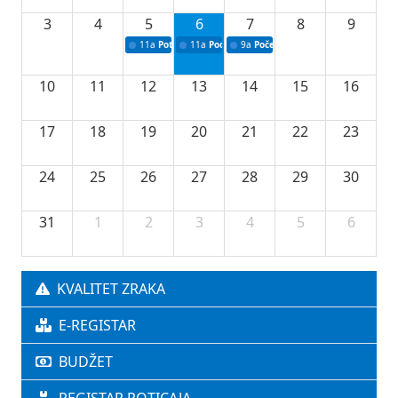
3
4
5
6
7
8
9
11a
Potpisivanje ugovora o stipendijama za srednjoškolce
11a
Podrška razvoju vodne infrastrukture u Tu
9a
Početak izgradnje nove fiskultur
10
11
12
13
14
15
16
17
18
19
20
21
22
23
24
25
26
27
28
29
30
31
1
2
3
4
5
6
KVALITET ZRAKA
E-REGISTAR
BUDŽET