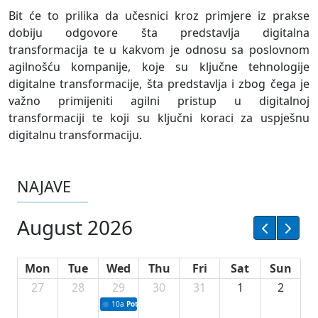
Bit će to prilika da učesnici kroz primjere iz prakse
dobiju odgovore šta predstavlja digitalna
transformacija te u kakvom je odnosu sa poslovnom
agilnošću kompanije, koje su ključne tehnologije
digitalne transformacije, šta predstavlja i zbog čega je
važno primijeniti agilni pristup u digitalnoj
transformaciji te koji su ključni koraci za uspješnu
digitalnu transformaciju.
NAJAVE
August 2026
Mon
Tue
Wed
Thu
Fri
Sat
Sun
27
28
29
30
31
1
2
10a
Potpisivanje ugovora sa neprofitnim organizacijama