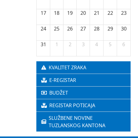
17
18
19
20
21
22
23
24
25
26
27
28
29
30
31
1
2
3
4
5
6
KVALITET ZRAKA
E-REGISTAR
BUDŽET
REGISTAR POTICAJA
SLUŽBENE NOVINE
TUZLANSKOG KANTONA