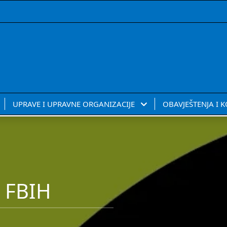
UPRAVE I UPRAVNE ORGANIZACIJE
OBAVJEŠTENJA I 
 FBIH