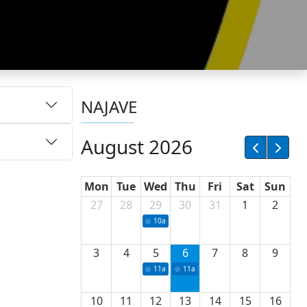
NAJAVE
August 2026
Mon
Tue
Wed
Thu
Fri
Sat
Sun
27
28
29
30
31
1
2
10a
Potpisivanje ugovora sa neprofitnim or
3
4
5
6
7
8
9
11a
Potpisivanje ugovora o stipendijama za 
11a
Podrška razvoju vodne infrastr
10
11
12
13
14
15
16