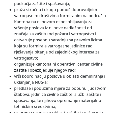
područja zaštite i spašavanja;
pruža stručnu i drugu pomoć dobrovoljnim
vatrogasnim društvima formiranim na području
Kantona na njihovom osposobljavanju za
vršenje poslova iz njihove nadležnosti od
značaja za zaštitu od požara i vatrogastvo i
ostvaruje posebnu saradnju sa pravnim licima
koja su formirala vatrogasne jedinice radi
rješavanja pitanja od zajedničkog interesa za
vatrogastvo;
organizuje kantonalni operativni centar civilne
zaštite i obezbjeđuje njegov rad;
vrši koordinaciju poslova u oblasti deminiranja i
uklanjanja NUS-a;
predlaže i poduzima mjere za popunu ljudstvom
štabova, jedinica civilne zaštite, službi zaštite i
spašavanja, te njihovo opremanje materijalno-
tehničkim sredstvima;
priprema propise u oblasti zaštite i spašavanja