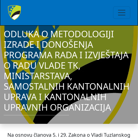
ODLUKA O METODOLOGIJI
IZRADE I DONOŠENJA
PROGRAMA RADA I IZVJEŠTAJA
O RADU VLADE TK,
MINISTARSTAVA,
SAMOSTALNIH KANTONALNIH
UPRAVA I KANTONALNIH
UPRAVNIH ORGANIZACIJA
Na osnovu članova 5. i 29. Zakona o Vladi Tuzlanskog