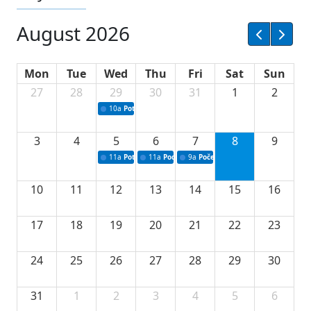
August 2026
Mon
Tue
Wed
Thu
Fri
Sat
Sun
27
28
29
30
31
1
2
10a
Potpisivanje ugovora sa neprofitnim organizacijama
3
4
5
6
7
8
9
11a
Potpisivanje ugovora o stipendijama za srednjoškolce
11a
Podrška razvoju vodne infrastrukture u Tu
9a
Početak izgradnje nove fiskultur
10
11
12
13
14
15
16
17
18
19
20
21
22
23
24
25
26
27
28
29
30
31
1
2
3
4
5
6