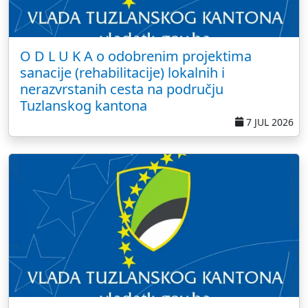
O D L U K A o odobrenim projektima
sanacije (rehabilitacije) lokalnih i
nerazvrstanih cesta na području
Tuzlanskog kantona
7 JUL 2026