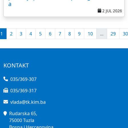
a
2 JUL 2026
1
2
3
4
5
6
7
8
9
10
...
29
30
KONTAKT
035/369-307
035/369-317
vlada@tk.kim.ba
Rudarska 65,
75000 Tuzla
Bosna i Hercegovina