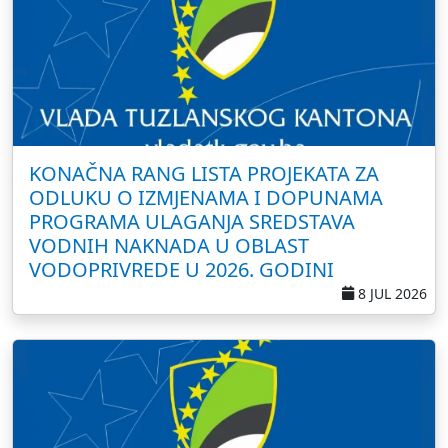
KONAČNA RANG LISTA PROJEKATA ZA
ODLUKU O IZMJENAMA I DOPUNAMA
PROGRAMA ULAGANJA SREDSTAVA
VODNIH NAKNADA U OBLAST
VODOPRIVREDE U 2026. GODINI
8 JUL 2026