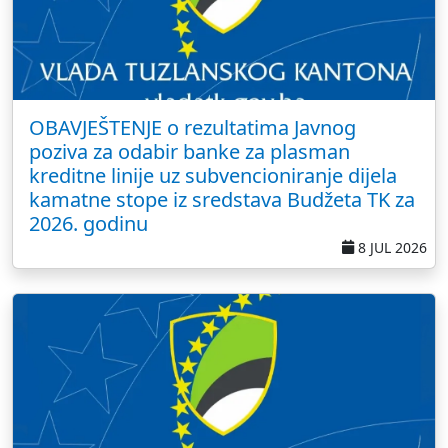
OBAVJEŠTENJE o rezultatima Javnog
poziva za odabir banke za plasman
kreditne linije uz subvencioniranje dijela
kamatne stope iz sredstava Budžeta TK za
2026. godinu
8 JUL 2026