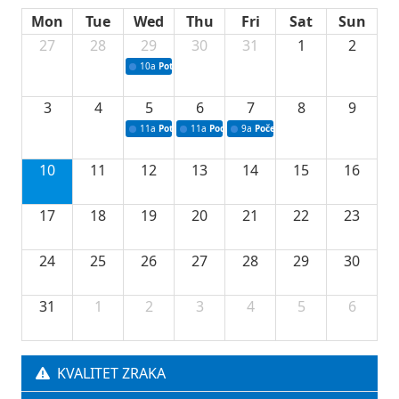
Mon
Tue
Wed
Thu
Fri
Sat
Sun
27
28
29
30
31
1
2
10a
Potpisivanje ugovora sa neprofitnim organizacijama
3
4
5
6
7
8
9
11a
Potpisivanje ugovora o stipendijama za srednjoškolce
11a
Podrška razvoju vodne infrastrukture u Tu
9a
Početak izgradnje nove fiskultur
10
11
12
13
14
15
16
17
18
19
20
21
22
23
24
25
26
27
28
29
30
31
1
2
3
4
5
6
KVALITET ZRAKA