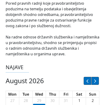
Pored pravnih radnji koje pravobraniteljstvo
poduzima na temelju podataka i obavještenja
dobijenih shodno odredbama, pravobraniteljstvo
poduzima pravne radnje za ostvarivanje funkcije
ovog zakona i po službenoj dužnosti.
Na radne odnose državnih službenika i namještenika
u pravobraniteljstvu, shodno se primjenjuju propisi
o radnim odnosima državnih službenika i
namještenika u organima uprave.
NAJAVE
August 2026
Mon
Tue
Wed
Thu
Fri
Sat
Sun
27
28
29
30
31
1
2