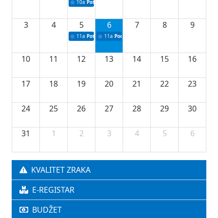
10a
Potpisivanje ugovora sa neprofitnim organizacijama
3
4
5
6
7
8
9
11a
Potpisivanje ugovora o stipendijama za srednjoškolce
11a
Podrška razvoju vodne infrastrukture u Tu
10
11
12
13
14
15
16
17
18
19
20
21
22
23
24
25
26
27
28
29
30
31
1
2
3
4
5
6
KVALITET ZRAKA
E-REGISTAR
BUDŽET