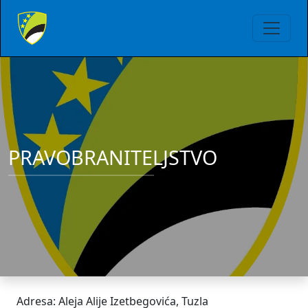
PRAVOBRANITELJSTVO
Adresa: Aleja Alije Izetbegovića, Tuzla