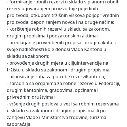
- formiranje robnih rezervi u skladu s planom robnih
rezerviugovaranjem proizvodnje pojedinih
proizvoda, otkupom tržišnih viškova poljoprivrednih
proizvoda, deponiranjem novca i na druge načine;
- korištenje robnih rezervi u skladu sa zakonom,
drugim propisima i podzakonskim aktima;
- predlaganje provedbenih propisa i drugih akata iz
svoje nadležnosti koje donosi Vlada Kantona u
skladu sa zakonom;
- provođenje drugih mjera u ciljuintervencije na
tržištu u skladu sa zakonom i drugim propisima;
- bilansiranje roba za potrebe rezerviKantona;
- saradnja sa organima za robne rezerve u Federaciji,
drugim kantonima, gradovima, općinama i
privrednim društvima;
- vršenje drugih poslova u vezi sa robnim rezervama
u skladu sa zakonom i drugim propisima ili po
zahtjevu Vlade i Ministarstva trgovine, turizma i
saobraćaja.