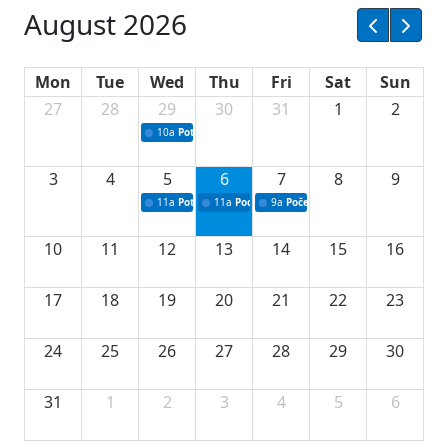
August 2026
Mon
Tue
Wed
Thu
Fri
Sat
Sun
27
28
29
30
31
1
2
10a
Potpisivanje ugovora sa neprofitnim organizacijama
3
4
5
6
7
8
9
11a
Potpisivanje ugovora o stipendijama za srednjoškolce
11a
Podrška razvoju vodne infrastrukture u Tu
9a
Početak izgradnje nove fiskultur
10
11
12
13
14
15
16
17
18
19
20
21
22
23
24
25
26
27
28
29
30
31
1
2
3
4
5
6