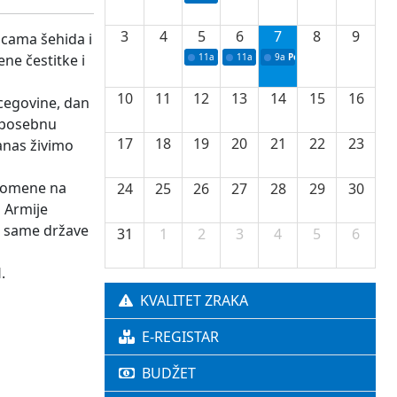
3
4
5
6
7
8
9
icama šehida i
ne čestitke i
11a
Potpisivanje ugovora o stipendijama za 
11a
Podrška razvoju vodne infrastr
9a
Početak izgradnje nove f
10
11
12
13
14
15
16
rcegovine, dan
a posebnu
17
18
19
20
21
22
23
anas živimo
spomene na
24
25
26
27
28
29
30
n Armije
ta same države
31
1
2
3
4
5
6
.
KVALITET ZRAKA
E-REGISTAR
BUDŽET