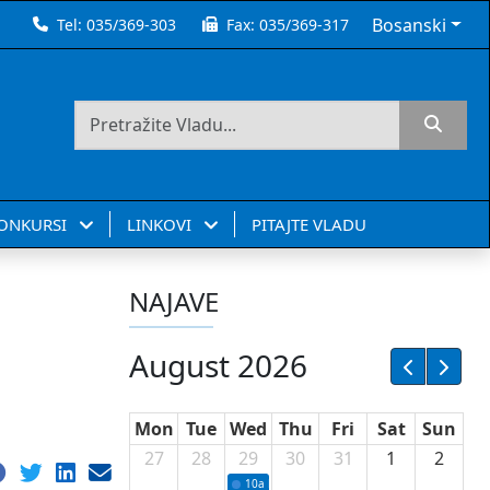
Bosanski
Tel:
035/369-303
Fax:
035/369-317
KONKURSI
LINKOVI
PITAJTE VLADU
NAJAVE
August 2026
Mon
Tue
Wed
Thu
Fri
Sat
Sun
27
28
29
30
31
1
2
10a
Potpisivanje ugovora sa neprofitnim or