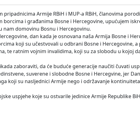
m pripadnicima Armije RBiH i MUP-a RBiH, članovima porod
m borcima i građanima Bosne i Hercegovine, upućujem iskre
dinu nam domovinu Bosnu i Hercegovinu.
 i Hercegovine, dan kada je osnovana naša Armija Bosne i He
rcima koji su učestvovali u odbrani Bosne i Hercegovine, 
 te ratnim vojnim invalidima, koji su za slobodu u kojoj d
ikada zaboraviti, da će buduće generacije naučiti čuvati u
 jedinstvene, suverene i slobodne Bosne i Hercegvine, jer Da
ga koji su nasljednici Armije nego i održavanje kontinuite
ske uspjehe koje su ostvarile jedinice Armije Republike BiH