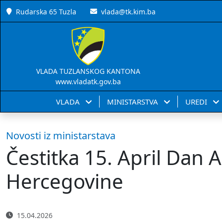
Rudarska 65 Tuzla
vlada@tk.kim.ba
VLADA TUZLANSKOG KANTONA
www.vladatk.gov.ba
VLADA
MINISTARSTVA
UREDI
Novosti iz ministarstava
Čestitka 15. April Dan 
Hercegovine
15.04.2026