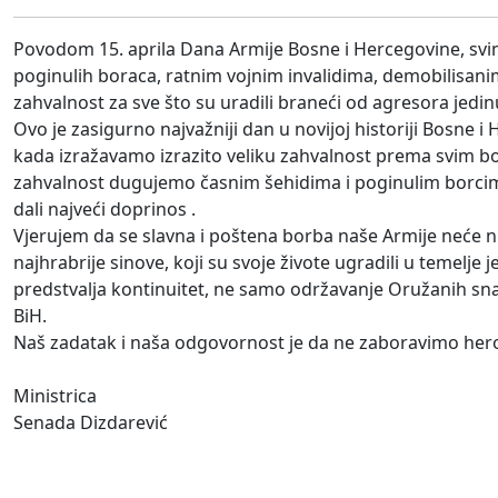
Povodom 15. aprila Dana Armije Bosne i Hercegovine, svi
poginulih boraca, ratnim vojnim invalidima, demobilisani
zahvalnost za sve što su uradili braneći od agresora je
Ovo je zasigurno najvažniji dan u novijoj historiji Bosne
kada izražavamo izrazito veliku zahvalnost prema svim bo
zahvalnost dugujemo časnim šehidima i poginulim borcima,
dali najveći doprinos .
Vjerujem da se slavna i poštena borba naše Armije neće n
najhrabrije sinove, koji su svoje živote ugradili u temelje
predstvalja kontinuitet, ne samo održavanje Oružanih sna
BiH.
Naš zadatak i naša odgovornost je da ne zaboravimo heroj
Ministrica
Senada Dizdarević