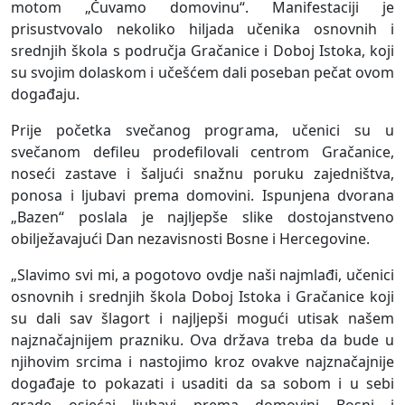
motom „Čuvamo domovinu“. Manifestaciji je
prisustvovalo nekoliko hiljada učenika osnovnih i
srednjih škola s područja Gračanice i Doboj Istoka, koji
su svojim dolaskom i učešćem dali poseban pečat ovom
događaju.
Prije početka svečanog programa, učenici su u
svečanom defileu prodefilovali centrom Gračanice,
noseći zastave i šaljući snažnu poruku zajedništva,
ponosa i ljubavi prema domovini. Ispunjena dvorana
„Bazen“ poslala je najljepše slike dostojanstveno
obilježavajući Dan nezavisnosti Bosne i Hercegovine.
„Slavimo svi mi, a pogotovo ovdje naši najmlađi, učenici
osnovnih i srednjih škola Doboj Istoka i Gračanice koji
su dali sav šlagort i najljepši mogući utisak našem
najznačajnijem prazniku. Ova država treba da bude u
njihovim srcima i nastojimo kroz ovakve najznačajnije
događaje to pokazati i usaditi da sa sobom i u sebi