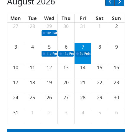
August 2026
Mon
Tue
Wed
Thu
Fri
Sat
Sun
27
28
29
30
31
1
2
10a
Potpisivanje ugovora sa neprofitnim organizacijama
3
4
5
6
7
8
9
11a
Potpisivanje ugovora o stipendijama za srednjoškolce
11a
Podrška razvoju vodne infrastrukture u Tu
9a
Početak izgradnje nove fiskultur
10
11
12
13
14
15
16
17
18
19
20
21
22
23
24
25
26
27
28
29
30
31
1
2
3
4
5
6