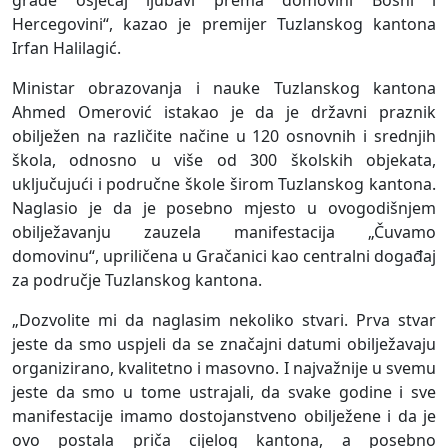
grade osjećaj ljubavi prema domovini Bosni i
Hercegovini“, kazao je premijer Tuzlanskog kantona
Irfan Halilagić.
Ministar obrazovanja i nauke Tuzlanskog kantona
Ahmed Omerović istakao je da je državni praznik
obilježen na različite načine u 120 osnovnih i srednjih
škola, odnosno u više od 300 školskih objekata,
uključujući i područne škole širom Tuzlanskog kantona.
Naglasio je da je posebno mjesto u ovogodišnjem
obilježavanju zauzela manifestacija „Čuvamo
domovinu“, upriličena u Gračanici kao centralni događaj
za područje Tuzlanskog kantona.
„Dozvolite mi da naglasim nekoliko stvari. Prva stvar
jeste da smo uspjeli da se značajni datumi obilježavaju
organizirano, kvalitetno i masovno. I najvažnije u svemu
jeste da smo u tome ustrajali, da svake godine i sve
manifestacije imamo dostojanstveno obilježene i da je
ovo postala priča cijelog kantona, a posebno