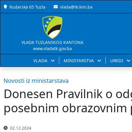
Rudarska 65 Tuzla
vlada@tk.kim.ba
VLADA TUZLANSKOG KANTONA
www.vladatk.gov.ba
VLADA
MINISTARSTVA
UREDI
Novosti iz ministarstava
Donesen Pravilnik o od
posebnim obrazovnim p
02.12.2024