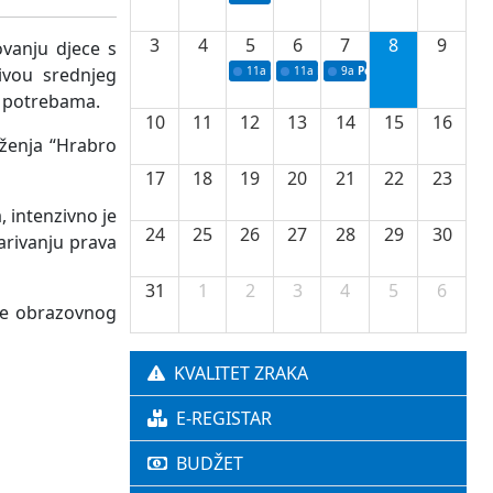
3
4
5
6
7
8
9
vanju djece s
ivou srednjeg
11a
Potpisivanje ugovora o stipendijama za 
11a
Podrška razvoju vodne infrastr
9a
Početak izgradnje nove f
m potrebama.
10
11
12
13
14
15
16
uženja “Hrabro
17
18
19
20
21
22
23
, intenzivno je
24
25
26
27
28
29
30
arivanju prava
31
1
2
3
4
5
6
nje obrazovnog
KVALITET ZRAKA
E-REGISTAR
BUDŽET