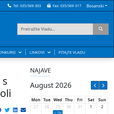
Bosanski
Tel:
035/369-303
Fax:
035/369-317
KONKURSI
LINKOVI
PITAJTE VLADU
NAJAVE
 s
August 2026
oli
Mon
Tue
Wed
Thu
Fri
Sat
Sun
27
28
29
30
31
1
2
10a
Potpisivanje ugovora sa neprofitnim or