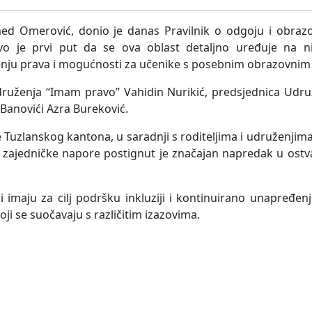
ed Omerović, donio je danas Pravilnik o odgoju i obrazo
o je prvi put da se ova oblast detaljno uređuje na n
đenju prava i mogućnosti za učenike s posebnim obrazovni
Udruženja “Imam pravo” Vahidin Nurikić, predsjednica Udr
 Banovići Azra Bureković.
 Tuzlanskog kantona, u saradnji s roditeljima i udruženjima
z zajedničke napore postignut je značajan napredak u ostv
ji imaju za cilj podršku inkluziji i kontinuirano unapređe
i se suočavaju s različitim izazovima.