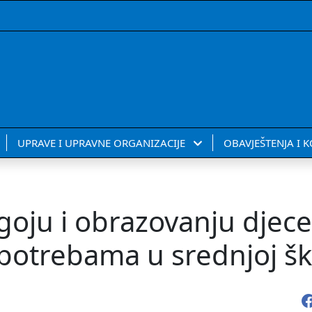
UPRAVE I UPRAVNE ORGANIZACIJE
OBAVJEŠTENJA I 
goju i obrazovanju djece
otrebama u srednjoj šk