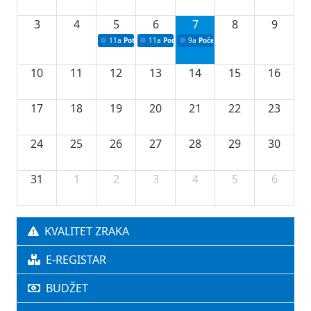
3
4
5
6
7
8
9
11a
Potpisivanje ugovora o stipendijama za srednjoškolce
11a
Podrška razvoju vodne infrastrukture u Tu
9a
Početak izgradnje nove fiskultur
10
11
12
13
14
15
16
17
18
19
20
21
22
23
24
25
26
27
28
29
30
31
1
2
3
4
5
6
KVALITET ZRAKA
E-REGISTAR
BUDŽET