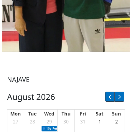
NAJAVE
August 2026
Mon
Tue
Wed
Thu
Fri
Sat
Sun
27
28
29
30
31
1
2
10a
Potpisivanje ugovora sa neprofitnim organizacijama