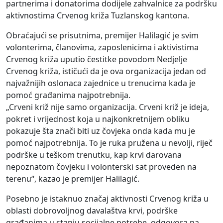
partnerima i donatorima dodijele zahvalnice za podršku
aktivnostima Crvenog križa Tuzlanskog kantona.
Obraćajući se prisutnima, premijer Halilagić je svim
volonterima, članovima, zaposlenicima i aktivistima
Crvenog križa uputio čestitke povodom Nedjelje
Crvenog križa, ističući da je ova organizacija jedan od
najvažnijih oslonaca zajednice u trenucima kada je
pomoć građanima najpotrebnija.
„Crveni križ nije samo organizacija. Crveni križ je ideja,
pokret i vrijednost koja u najkonkretnijem obliku
pokazuje šta znači biti uz čovjeka onda kada mu je
pomoć najpotrebnija. To je ruka pružena u nevolji, riječ
podrške u teškom trenutku, kap krvi darovana
nepoznatom čovjeku i volonterski sat proveden na
terenu“, kazao je premijer Halilagić.
Posebno je istaknuo značaj aktivnosti Crvenog križa u
oblasti dobrovoljnog davalaštva krvi, podrške
građanima u stanju socijalne potrebe, odgovora na