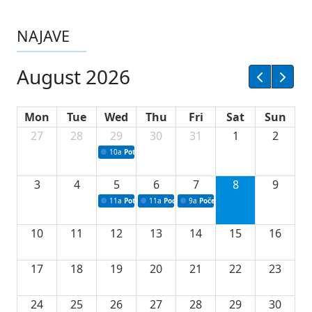
NAJAVE
August 2026
Mon
Tue
Wed
Thu
Fri
Sat
Sun
27
28
29
30
31
1
2
10a
Potpisivanje ugovora sa neprofitnim organizacijama
3
4
5
6
7
8
9
11a
Potpisivanje ugovora o stipendijama za srednjoškolce
11a
Podrška razvoju vodne infrastrukture u Tu
9a
Početak izgradnje nove fiskultur
10
11
12
13
14
15
16
17
18
19
20
21
22
23
24
25
26
27
28
29
30