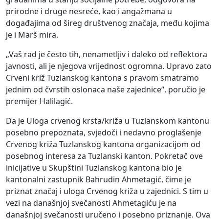
prirodne i druge nesreće, kao i angažmana u
događajima od šireg društvenog značaja, među kojima
je i Marš mira.
„Vaš rad je često tih, nenametljiv i daleko od reflektora
javnosti, ali je njegova vrijednost ogromna. Upravo zato
Crveni križ Tuzlanskog kantona s pravom smatramo
jednim od čvrstih oslonaca naše zajednice“, poručio je
premijer Halilagić.
Da je Uloga crvenog krsta/križa u Tuzlanskom kantonu
posebno prepoznata, svjedoči i nedavno proglašenje
Crvenog križa Tuzlanskog kantona organizacijom od
posebnog interesa za Tuzlanski kanton. Pokretač ove
inicijative u Skupštini Tuzlanskog kantona bio je
kantonalni zastupnik Bahrudin Ahmetagić, čime je
priznat značaj i uloga Crvenog križa u zajednici. S tim u
vezi na današnjoj svečanosti Ahmetagiću je na
današnjoj svečanosti uručeno i posebno priznanje. Ova