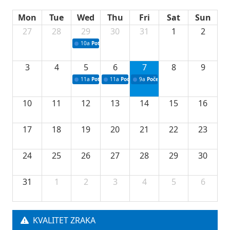
Mon
Tue
Wed
Thu
Fri
Sat
Sun
27
28
29
30
31
1
2
10a
Potpisivanje ugovora sa neprofitnim organizacijama
3
4
5
6
7
8
9
11a
Potpisivanje ugovora o stipendijama za srednjoškolce
11a
Podrška razvoju vodne infrastrukture u Tu
9a
Početak izgradnje nove fiskultur
10
11
12
13
14
15
16
17
18
19
20
21
22
23
24
25
26
27
28
29
30
31
1
2
3
4
5
6
KVALITET ZRAKA