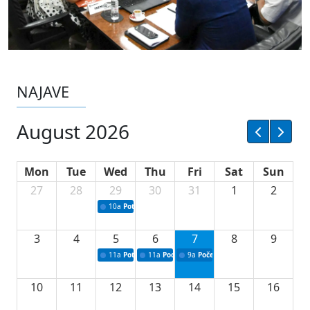
NAJAVE
August 2026
Mon
Tue
Wed
Thu
Fri
Sat
Sun
27
28
29
30
31
1
2
10a
Potpisivanje ugovora sa neprofitnim organizacijama
3
4
5
6
7
8
9
11a
Potpisivanje ugovora o stipendijama za srednjoškolce
11a
Podrška razvoju vodne infrastrukture u Tu
9a
Početak izgradnje nove fiskultur
10
11
12
13
14
15
16