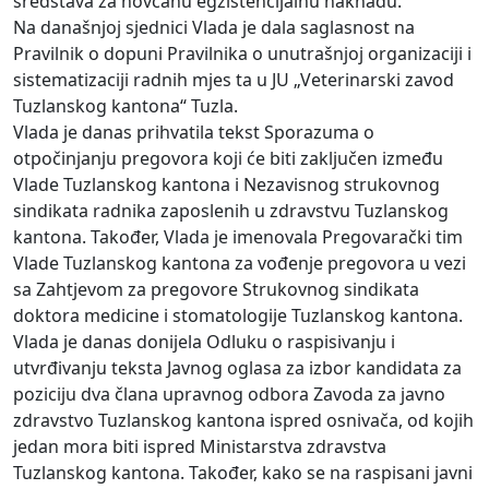
sredstava za novčanu egzistencijalnu naknadu.
Na današnjoj sjednici Vlada je dala saglasnost na
Pravilnik o dopuni Pravilnika o unutrašnjoj organizaciji i
sistematizaciji radnih mjes ta u JU „Veterinarski zavod
Tuzlanskog kantona“ Tuzla.
Vlada je danas prihvatila tekst Sporazuma o
otpočinjanju pregovora koji će biti zaključen između
Vlade Tuzlanskog kantona i Nezavisnog strukovnog
sindikata radnika zaposlenih u zdravstvu Tuzlanskog
kantona. Također, Vlada je imenovala Pregovarački tim
Vlade Tuzlanskog kantona za vođenje pregovora u vezi
sa Zahtjevom za pregovore Strukovnog sindikata
doktora medicine i stomatologije Tuzlanskog kantona.
Vlada je danas donijela Odluku o raspisivanju i
utvrđivanju teksta Javnog oglasa za izbor kandidata za
poziciju dva člana upravnog odbora Zavoda za javno
zdravstvo Tuzlanskog kantona ispred osnivača, od kojih
jedan mora biti ispred Ministarstva zdravstva
Tuzlanskog kantona. Također, kako se na raspisani javni