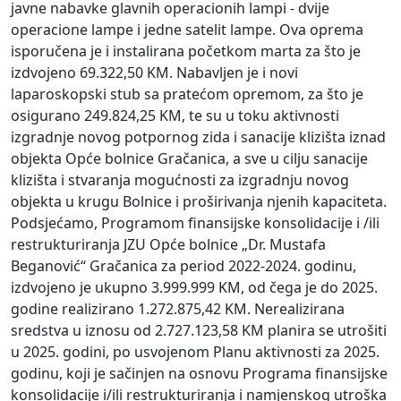
javne nabavke glavnih operacionih lampi - dvije
operacione lampe i jedne satelit lampe. Ova oprema
isporučena je i instalirana početkom marta za što je
izdvojeno 69.322,50 KM. Nabavljen je i novi
laparoskopski stub sa pratećom opremom, za što je
osigurano 249.824,25 KM, te su u toku aktivnosti
izgradnje novog potpornog zida i sanacije klizišta iznad
objekta Opće bolnice Gračanica, a sve u cilju sanacije
klizišta i stvaranja mogućnosti za izgradnju novog
objekta u krugu Bolnice i proširivanja njenih kapaciteta.
Podsjećamo, Programom finansijske konsolidacije i /ili
restrukturiranja JZU Opće bolnice „Dr. Mustafa
Beganović“ Gračanica za period 2022-2024. godinu,
izdvojeno je ukupno 3.999.999 KM, od čega je do 2025.
godine realizirano 1.272.875,42 KM. Nerealizirana
sredstva u iznosu od 2.727.123,58 KM planira se utrošiti
u 2025. godini, po usvojenom Planu aktivnosti za 2025.
godinu, koji je sačinjen na osnovu Programa finansijske
konsolidacije i/ili restrukturiranja i namjenskog utroška