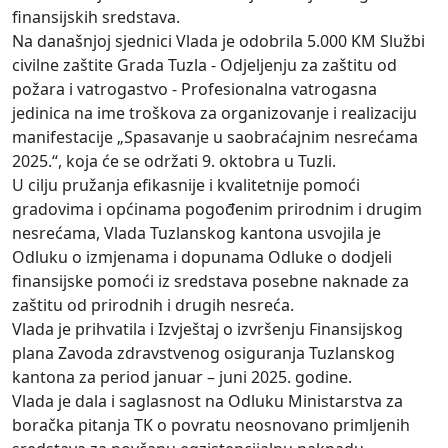
finansijskih sredstava.
Na današnjoj sjednici Vlada je odobrila 5.000 KM Službi
civilne zaštite Grada Tuzla - Odjeljenju za zaštitu od
požara i vatrogastvo - Profesionalna vatrogasna
jedinica na ime troškova za organizovanje i realizaciju
manifestacije „Spasavanje u saobraćajnim nesrećama
2025.“, koja će se održati 9. oktobra u Tuzli.
U cilju pružanja efikasnije i kvalitetnije pomoći
gradovima i općinama pogođenim prirodnim i drugim
nesrećama, Vlada Tuzlanskog kantona usvojila je
Odluku o izmjenama i dopunama Odluke o dodjeli
finansijske pomoći iz sredstava posebne naknade za
zaštitu od prirodnih i drugih nesreća.
Vlada je prihvatila i Izvještaj o izvršenju Finansijskog
plana Zavoda zdravstvenog osiguranja Tuzlanskog
kantona za period januar – juni 2025. godine.
Vlada je dala i saglasnost na Odluku Ministarstva za
boračka pitanja TK o povratu neosnovano primljenih