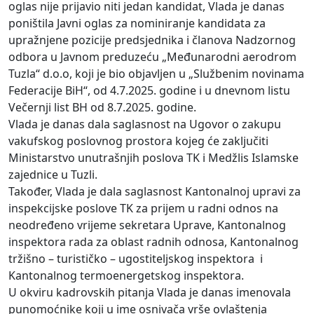
oglas nije prijavio niti jedan kandidat, Vlada je danas
poništila Javni oglas za nominiranje kandidata za
upražnjene pozicije predsjednika i članova Nadzornog
odbora u Javnom preduzeću „Međunarodni aerodrom
Tuzla“ d.o.o, koji je bio objavljen u „Službenim novinama
Federacije BiH“, od 4.7.2025. godine i u dnevnom listu
Večernji list BH od 8.7.2025. godine.
Vlada je danas dala saglasnost na Ugovor o zakupu
vakufskog poslovnog prostora kojeg će zaključiti
Ministarstvo unutrašnjih poslova TK i Medžlis Islamske
zajednice u Tuzli.
Također, Vlada je dala saglasnost Kantonalnoj upravi za
inspekcijske poslove TK za prijem u radni odnos na
neodređeno vrijeme sekretara Uprave, Kantonalnog
inspektora rada za oblast radnih odnosa, Kantonalnog
tržišno – turističko – ugostiteljskog inspektora i
Kantonalnog termoenergetskog inspektora.
U okviru kadrovskih pitanja Vlada je danas imenovala
punomoćnike koji u ime osnivača vrše ovlaštenja