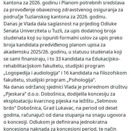
kantona za 2026. godinu i Planom potrebnih sredstava
za provođenje obaveznog zdravstvenog osiguranja za
područje Tuzlanskog kantona za 2026. godinu.
Danas je Vlada dala saglasnost na prijedlog Odluke
Senata Univerziteta u Tuzli, za upis dodatnog broja
studenata koji su ispunili formalni uslov za upis preko
broja kandidata predviđenog planom upisa za
akademsku 2025/26. godinu, u statusu studenata koji
se sami finansiraju, i to 33 kandidata na Edukacijsko-
rehabilitacijskom fakultetu, studijski program
„Logopedija i audiologija“ i 16 kandidata na Filozofskom
fakultetu, studijski program „Psihologija“.
Na danas održanoj sjednici Vlada je privrednom društvu
„Pjeskara“ d.o.o. Dobošnica, dodijelila koncesiju za
eksploataciju kvarcnog pijeska na ležištu „Selimovo
brdo“ Dobošnica, Grad Lukavac, na period od deset
godina, računajući od dana stupanja na snagu ugovora
o koncesiji. Odlukom je definirana jednokratna
koncesiona naknada za koncesioni period, te način