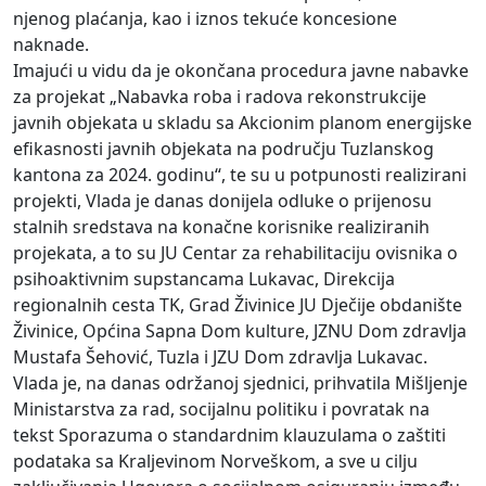
njenog plaćanja, kao i iznos tekuće koncesione
naknade.
Imajući u vidu da je okončana procedura javne nabavke
za projekat „Nabavka roba i radova rekonstrukcije
javnih objekata u skladu sa Akcionim planom energijske
efikasnosti javnih objekata na području Tuzlanskog
kantona za 2024. godinu“, te su u potpunosti realizirani
projekti, Vlada je danas donijela odluke o prijenosu
stalnih sredstava na konačne korisnike realiziranih
projekata, a to su JU Centar za rehabilitaciju ovisnika o
psihoaktivnim supstancama Lukavac, Direkcija
regionalnih cesta TK, Grad Živinice JU Dječije obdanište
Živinice, Općina Sapna Dom kulture, JZNU Dom zdravlja
Mustafa Šehović, Tuzla i JZU Dom zdravlja Lukavac.
Vlada je, na danas održanoj sjednici, prihvatila Mišljenje
Ministarstva za rad, socijalnu politiku i povratak na
tekst Sporazuma o standardnim klauzulama o zaštiti
podataka sa Kraljevinom Norveškom, a sve u cilju