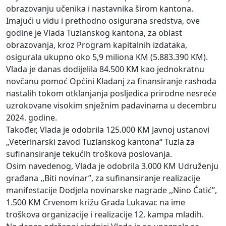
obrazovanju učenika i nastavnika širom kantona.
Imajući u vidu i prethodno osigurana sredstva, ove
godine je Vlada Tuzlanskog kantona, za oblast
obrazovanja, kroz Program kapitalnih izdataka,
osigurala ukupno oko 5,9 miliona KM (5.883.390 KM).
Vlada je danas dodijelila 84.500 KM kao jednokratnu
novčanu pomoć Općini Kladanj za finansiranje rashoda
nastalih tokom otklanjanja posljedica prirodne nesreće
uzrokovane visokim snježnim padavinama u decembru
2024. godine.
Također, Vlada je odobrila 125.000 KM Javnoj ustanovi
„Veterinarski zavod Tuzlanskog kantona“ Tuzla za
sufinansiranje tekućih troškova poslovanja.
Osim navedenog, Vlada je odobrila 3.000 KM Udruženju
građana ,,Biti novinar”, za sufinansiranje realizacije
manifestacije Dodjela novinarske nagrade ,,Nino Ćatić”,
1.500 KM Crvenom križu Grada Lukavac na ime
troškova organizacije i realizacije 12. kampa mladih.