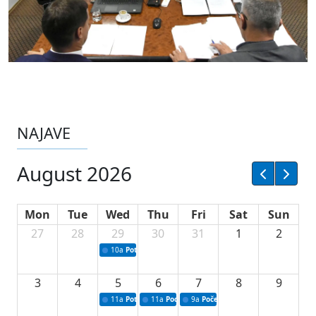
NAJAVE
August 2026
Mon
Tue
Wed
Thu
Fri
Sat
Sun
27
28
29
30
31
1
2
10a
Potpisivanje ugovora sa neprofitnim organizacijama
3
4
5
6
7
8
9
11a
Potpisivanje ugovora o stipendijama za srednjoškolce
11a
Podrška razvoju vodne infrastrukture u Tu
9a
Početak izgradnje nove fiskultur