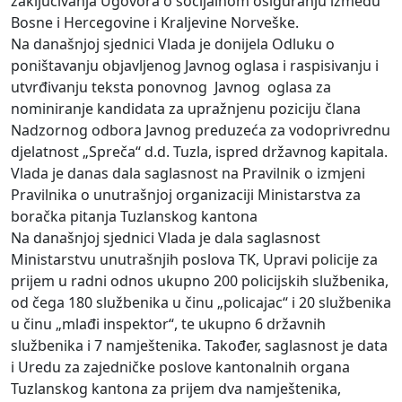
zaključivanja Ugovora o socijalnom osiguranju između
Bosne i Hercegovine i Kraljevine Norveške.
Na današnjoj sjednici Vlada je donijela Odluku o
poništavanju objavljenog Javnog oglasa i raspisivanju i
utvrđivanju teksta ponovnog Javnog oglasa za
nominiranje kandidata za upražnjenu poziciju člana
Nadzornog odbora Javnog preduzeća za vodoprivrednu
djelatnost „Spreča“ d.d. Tuzla, ispred državnog kapitala.
Vlada je danas dala saglasnost na Pravilnik o izmjeni
Pravilnika o unutrašnjoj organizaciji Ministarstva za
boračka pitanja Tuzlanskog kantona
Na današnjoj sjednici Vlada je dala saglasnost
Ministarstvu unutrašnjih poslova TK, Upravi policije za
prijem u radni odnos ukupno 200 policijskih službenika,
od čega 180 službenika u činu „policajac“ i 20 službenika
u činu „mlađi inspektor“, te ukupno 6 državnih
službenika i 7 namještenika. Također, saglasnost je data
i Uredu za zajedničke poslove kantonalnih organa
Tuzlanskog kantona za prijem dva namještenika,