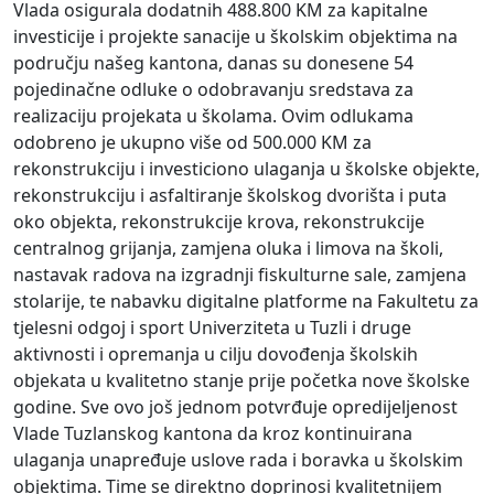
Vlada osigurala dodatnih 488.800 KM za kapitalne
investicije i projekte sanacije u školskim objektima na
području našeg kantona, danas su donesene 54
pojedinačne odluke o odobravanju sredstava za
realizaciju projekata u školama. Ovim odlukama
odobreno je ukupno više od 500.000 KM za
rekonstrukciju i investiciono ulaganja u školske objekte,
rekonstrukciju i asfaltiranje školskog dvorišta i puta
oko objekta, rekonstrukcije krova, rekonstrukcije
centralnog grijanja, zamjena oluka i limova na školi,
nastavak radova na izgradnji fiskulturne sale, zamjena
stolarije, te nabavku digitalne platforme na Fakultetu za
tjelesni odgoj i sport Univerziteta u Tuzli i druge
aktivnosti i opremanja u cilju dovođenja školskih
objekata u kvalitetno stanje prije početka nove školske
godine. Sve ovo još jednom potvrđuje opredijeljenost
Vlade Tuzlanskog kantona da kroz kontinuirana
ulaganja unapređuje uslove rada i boravka u školskim
objektima. Time se direktno doprinosi kvalitetnijem