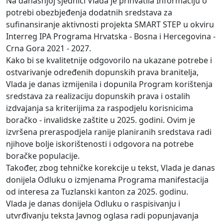
Na današnjoj sjednici Vlada je prihvatila Informaciju o
potrebi obezbjeđenja dodatnih sredstava za
sufinansiranje aktivnosti projekta SMART STEP u okviru
Interreg IPA Programa Hrvatska - Bosna i Hercegovina -
Crna Gora 2021 - 2027.
Kako bi se kvalitetnije odgovorilo na ukazane potrebe i
ostvarivanje određenih dopunskih prava branitelja,
Vlada je danas izmijenila i dopunila Program korištenja
sredstava za realizaciju dopunskih prava i ostalih
izdvajanja sa kriterijima za raspodjelu korisnicima
boračko - invalidske zaštite u 2025. godini. Ovim je
izvršena preraspodjela ranije planiranih sredstava radi
njihove bolje iskorištenosti i odgovora na potrebe
boračke populacije.
Također, zbog tehničke korekcije u tekst, Vlada je danas
donijela Odluku o izmjenama Programa manifestacija
od interesa za Tuzlanski kanton za 2025. godinu.
Vlada je danas donijela Odluku o raspisivanju i
utvrđivanju teksta Javnog oglasa radi popunjavanja