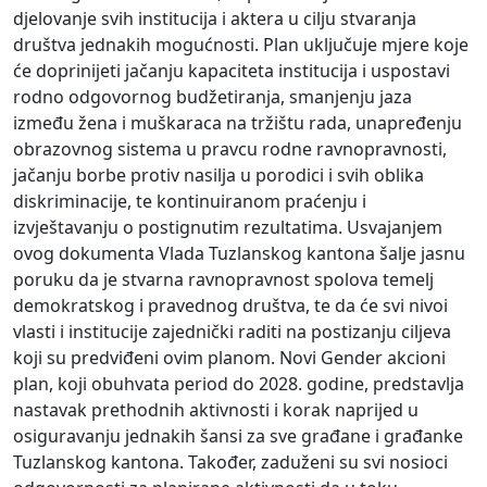
djelovanje svih institucija i aktera u cilju stvaranja
društva jednakih mogućnosti. Plan uključuje mjere koje
će doprinijeti jačanju kapaciteta institucija i uspostavi
rodno odgovornog budžetiranja, smanjenju jaza
između žena i muškaraca na tržištu rada, unapređenju
obrazovnog sistema u pravcu rodne ravnopravnosti,
jačanju borbe protiv nasilja u porodici i svih oblika
diskriminacije, te kontinuiranom praćenju i
izvještavanju o postignutim rezultatima. Usvajanjem
ovog dokumenta Vlada Tuzlanskog kantona šalje jasnu
poruku da je stvarna ravnopravnost spolova temelj
demokratskog i pravednog društva, te da će svi nivoi
vlasti i institucije zajednički raditi na postizanju ciljeva
koji su predviđeni ovim planom. Novi Gender akcioni
plan, koji obuhvata period do 2028. godine, predstavlja
nastavak prethodnih aktivnosti i korak naprijed u
osiguravanju jednakih šansi za sve građane i građanke
Tuzlanskog kantona. Također, zaduženi su svi nosioci