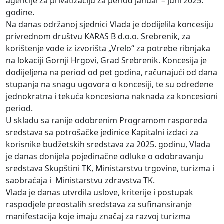
agencije za privatizaciju za period januar – juni 2025.
godine.
Na danas održanoj sjednici Vlada je dodijelila koncesiju
privrednom društvu KARAS B d.o.o. Srebrenik, za
korištenje vode iz izvorišta „Vrelo“ za potrebe ribnjaka
na lokaciji Gornji Hrgovi, Grad Srebrenik. Koncesija je
dodijeljena na period od pet godina, računajući od dana
stupanja na snagu ugovora o koncesiji, te su određene
jednokratna i tekuća koncesiona naknada za koncesioni
period.
U skladu sa ranije odobrenim Programom rasporeda
sredstava sa potrošačke jedinice Kapitalni izdaci za
korisnike budžetskih sredstava za 2025. godinu, Vlada
je danas donijela pojedinačne odluke o odobravanju
sredstava Skupštini TK, Ministarstvu trgovine, turizma i
saobraćaja i Ministarstvu zdravstva TK.
Vlada je danas utvrdila uslove, kriterije i postupak
raspodjele preostalih sredstava za sufinansiranje
manifestacija koje imaju značaj za razvoj turizma