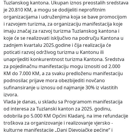
Tuzlanskog kantona. Ukupan iznos preostalih sredstava
je 20.810 KM, a mogu se dodijeliti neprofitnim
organizacijama i udruženjima koja se bave promocijom
i razvojem turizma, za organizaciju manifestacija koje
imaju značaj za razvoj turizma Tuzlanskog kantona i
koje će se realizovati isključivo na području Kantona u
zadnjem kvartalu 2025.godine i čija realizacija će
poticati razvoj održivog turizma u Kantonu ili
unaprijediti konkurentnost turizma Kantona. Sredstva
za pojedinačnu manifestaciju mogu iznositi od 2.000
KM do 7.000 KM, a za svaku predloženu manifestaciju
podnosilac prijave mora obezbijediti novčano
sufinansiranje u iznosu od najmanje 30% iz vlastitih
izvora.
Vlada je danas, u skladu sa Programom manifestacija
od interesa za Tuzlanski kanton za 2025. godinu,
odobrila po 5.000 KM Općini Kladanj, na ime refundacije
troškova za organizovanje i realizovanje vjersko -
kulturne manifestacije „Dani Djevojačke pećine“ i