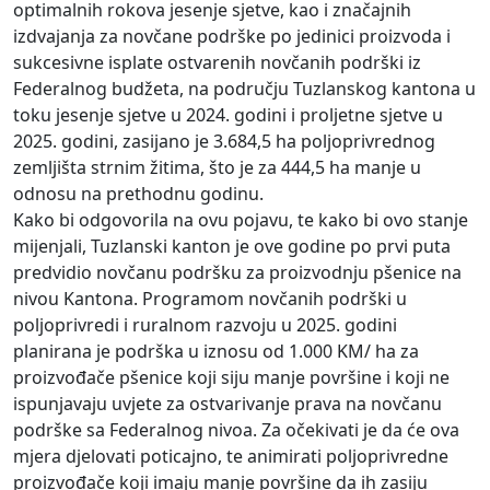
optimalnih rokova jesenje sjetve, kao i značajnih
izdvajanja za novčane podrške po jedinici proizvoda i
sukcesivne isplate ostvarenih novčanih podrški iz
Federalnog budžeta, na području Tuzlanskog kantona u
toku jesenje sjetve u 2024. godini i proljetne sjetve u
2025. godini, zasijano je 3.684,5 ha poljoprivrednog
zemljišta strnim žitima, što je za 444,5 ha manje u
odnosu na prethodnu godinu.
Kako bi odgovorila na ovu pojavu, te kako bi ovo stanje
mijenjali, Tuzlanski kanton je ove godine po prvi puta
predvidio novčanu podršku za proizvodnju pšenice na
nivou Kantona. Programom novčanih podrški u
poljoprivredi i ruralnom razvoju u 2025. godini
planirana je podrška u iznosu od 1.000 KM/ ha za
proizvođače pšenice koji siju manje površine i koji ne
ispunjavaju uvjete za ostvarivanje prava na novčanu
podrške sa Federalnog nivoa. Za očekivati je da će ova
mjera djelovati poticajno, te animirati poljoprivredne
proizvođače koji imaju manje površine da ih zasiju