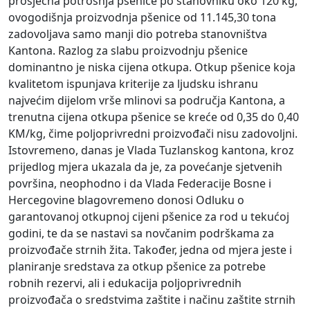
prosječna potrošnja pšenice po stanovniku oko 120 kg,
ovogodišnja proizvodnja pšenice od 11.145,30 tona
zadovoljava samo manji dio potreba stanovništva
Kantona. Razlog za slabu proizvodnju pšenice
dominantno je niska cijena otkupa. Otkup pšenice koja
kvalitetom ispunjava kriterije za ljudsku ishranu
najvećim dijelom vrše mlinovi sa područja Kantona, a
trenutna cijena otkupa pšenice se kreće od 0,35 do 0,40
KM/kg, čime poljoprivredni proizvođači nisu zadovoljni.
Istovremeno, danas je Vlada Tuzlanskog kantona, kroz
prijedlog mjera ukazala da je, za povećanje sjetvenih
površina, neophodno i da Vlada Federacije Bosne i
Hercegovine blagovremeno donosi Odluku o
garantovanoj otkupnoj cijeni pšenice za rod u tekućoj
godini, te da se nastavi sa novčanim podrškama za
proizvođače strnih žita. Također, jedna od mjera jeste i
planiranje sredstava za otkup pšenice za potrebe
robnih rezervi, ali i edukacija poljoprivrednih
proizvođača o sredstvima zaštite i načinu zaštite strnih