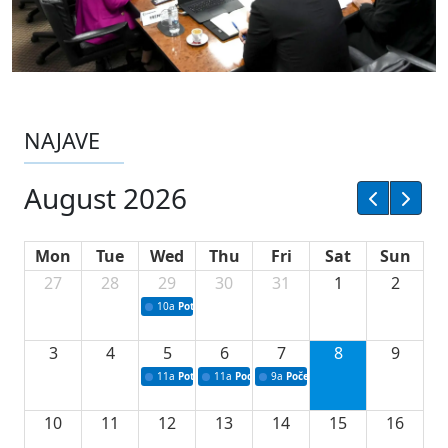
NAJAVE
August 2026
Mon
Tue
Wed
Thu
Fri
Sat
Sun
27
28
29
30
31
1
2
10a
Potpisivanje ugovora sa neprofitnim organizacijama
3
4
5
6
7
8
9
11a
Potpisivanje ugovora o stipendijama za srednjoškolce
11a
Podrška razvoju vodne infrastrukture u Tu
9a
Početak izgradnje nove fiskultur
10
11
12
13
14
15
16