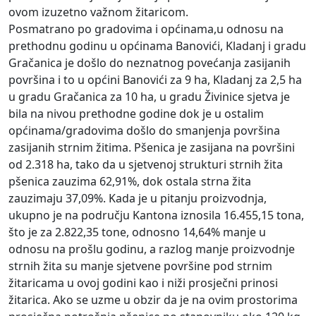
ovom izuzetno važnom žitaricom.
Posmatrano po gradovima i općinama,u odnosu na
prethodnu godinu u općinama Banovići, Kladanj i gradu
Gračanica je došlo do neznatnog povećanja zasijanih
površina i to u općini Banovići za 9 ha, Kladanj za 2,5 ha
u gradu Gračanica za 10 ha, u gradu Živinice sjetva je
bila na nivou prethodne godine dok je u ostalim
općinama/gradovima došlo do smanjenja površina
zasijanih strnim žitima. Pšenica je zasijana na površini
od 2.318 ha, tako da u sjetvenoj strukturi strnih žita
pšenica zauzima 62,91%, dok ostala strna žita
zauzimaju 37,09%. Kada je u pitanju proizvodnja,
ukupno je na području Kantona iznosila 16.455,15 tona,
što je za 2.822,35 tone, odnosno 14,64% manje u
odnosu na prošlu godinu, a razlog manje proizvodnje
strnih žita su manje sjetvene površine pod strnim
žitaricama u ovoj godini kao i niži prosječni prinosi
žitarica. Ako se uzme u obzir da je na ovim prostorima