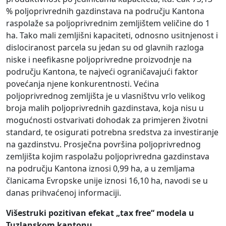
% poljoprivrednih gazdinstava na području Kantona
raspolaže sa poljoprivrednim zemljištem veličine do 1
ha. Tako mali zemljišni kapaciteti, odnosno usitnjenost i
dislociranost parcela su jedan su od glavnih razloga
niske i neefikasne poljoprivredne proizvodnje na
području Kantona, te najveći ograničavajući faktor
povećanja njene konkurentnosti. Većina
poljoprivrednog zemljišta je u vlasništvu vrlo velikog
broja malih poljoprivrednih gazdinstava, koja nisu u
mogućnosti ostvarivati dohodak za primjeren životni
standard, te osigurati potrebna sredstva za investiranje
na gazdinstvu. Prosječna površina poljoprivrednog
zemljišta kojim raspolažu poljoprivredna gazdinstava
na području Kantona iznosi 0,99 ha, a u zemljama
članicama Evropske unije iznosi 16,10 ha, navodi se u
danas prihvaćenoj informaciji.
Višestruki pozitivan efekat „tax free“ modela u
Tuzlanskom kantonu