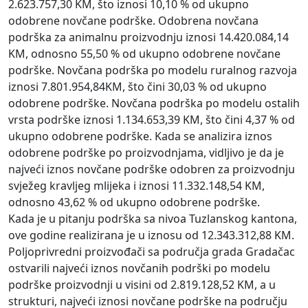
2.623.757,30 KM, što iznosi 10,10 % od ukupno
odobrene novčane podrške. Odobrena novčana
podrška za animalnu proizvodnju iznosi 14.420.084,14
KM, odnosno 55,50 % od ukupno odobrene novčane
podrške. Novčana podrška po modelu ruralnog razvoja
iznosi 7.801.954,84KM, što čini 30,03 % od ukupno
odobrene podrške. Novčana podrška po modelu ostalih
vrsta podrške iznosi 1.134.653,39 KM, što čini 4,37 % od
ukupno odobrene podrške. Kada se analizira iznos
odobrene podrške po proizvodnjama, vidljivo je da je
najveći iznos novčane podrške odobren za proizvodnju
svježeg kravljeg mlijeka i iznosi 11.332.148,54 KM,
odnosno 43,62 % od ukupno odobrene podrške.
Kada je u pitanju podrška sa nivoa Tuzlanskog kantona,
ove godine realizirana je u iznosu od 12.343.312,88 KM.
Poljoprivredni proizvođači sa područja grada Gradačac
ostvarili najveći iznos novčanih podrški po modelu
podrške proizvodnji u visini od 2.819.128,52 KM, a u
strukturi, najveći iznosi novčane podrške na području