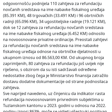
odgovornošću podnijela 110 zahtjeva za refundaciju
novčanih sredstava na ime nabavke fiskalnog uređaja
(85.391 KM), 48 trgovačkih (33.491 KM) i 96 obrtničkih
radnji (65.096 KM), 34 ugostiteljske radnje (19.121 KM),
dok se 12 zahtjeva za refundaciju novčanih sredstava
na ime nabavke fiskalnog uređaja (6.452 KM) odnosilo
na novoosnovane privatne ordinacije. Preostali zahtjevi
za refundaciju novčanih sredstava na ime nabavke
fiskalnog uređaja odnose na obrtničke djelatnosti u
ukupnom iznosu od 86.563,00 KM. Od ukupnog broja
zaprimljenih, 80 zahtjeva za refundaciju još uvijek nije
riješeno, s obzirom da su isti sadržavali određene
nedostatke zbog čega je Ministarstvo finansija zatražilo
dostavu dodatne dokumentacije od strane podnosilaca
zahtjeva.
Sve naprijed navedeno, uz činjenicu da indikator rasta
refundacija novoosnovanim privrednim subjektima u
Tuzlanskom kantonu u 2023. godini u odnosu na 2022.
godinu iznosi 863%, može se vidjeti višestruki pozitivan