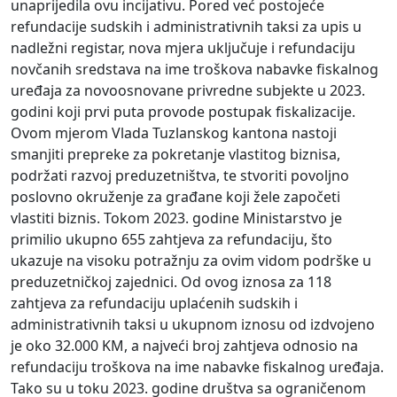
unaprijedila ovu incijativu. Pored već postojeće
refundacije sudskih i administrativnih taksi za upis u
nadležni registar, nova mjera uključuje i refundaciju
novčanih sredstava na ime troškova nabavke fiskalnog
uređaja za novoosnovane privredne subjekte u 2023.
godini koji prvi puta provode postupak fiskalizacije.
Ovom mjerom Vlada Tuzlanskog kantona nastoji
smanjiti prepreke za pokretanje vlastitog biznisa,
podržati razvoj preduzetništva, te stvoriti povoljno
poslovno okruženje za građane koji žele započeti
vlastiti biznis. Tokom 2023. godine Ministarstvo je
primilio ukupno 655 zahtjeva za refundaciju, što
ukazuje na visoku potražnju za ovim vidom podrške u
preduzetničkoj zajednici. Od ovog iznosa za 118
zahtjeva za refundaciju uplaćenih sudskih i
administrativnih taksi u ukupnom iznosu od izdvojeno
je oko 32.000 KM, a najveći broj zahtjeva odnosio na
refundaciju troškova na ime nabavke fiskalnog uređaja.
Tako su u toku 2023. godine društva sa ograničenom