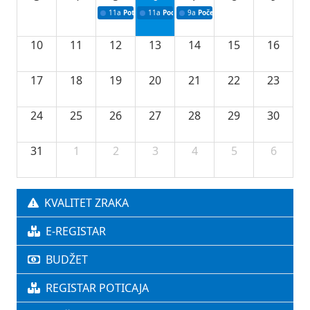
11a
Potpisivanje ugovora o stipendijama za srednjoškolce
11a
Podrška razvoju vodne infrastrukture u Tu
9a
Početak izgradnje nove fiskultur
10
11
12
13
14
15
16
17
18
19
20
21
22
23
24
25
26
27
28
29
30
31
1
2
3
4
5
6
KVALITET ZRAKA
E-REGISTAR
BUDŽET
REGISTAR POTICAJA