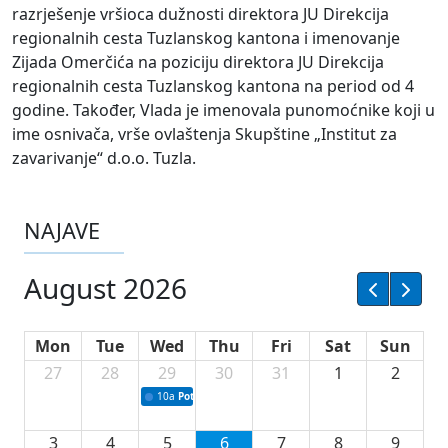
razrješenje vršioca dužnosti direktora JU Direkcija
regionalnih cesta Tuzlanskog kantona i imenovanje
Zijada Omerčića na poziciju direktora JU Direkcija
regionalnih cesta Tuzlanskog kantona na period od 4
godine. Također, Vlada je imenovala punomoćnike koji u
ime osnivača, vrše ovlaštenja Skupštine „Institut za
zavarivanje“ d.o.o. Tuzla.
NAJAVE
August 2026
Mon
Tue
Wed
Thu
Fri
Sat
Sun
27
28
29
30
31
1
2
10a
Potpisivanje ugovora sa neprofitnim organizacijama
3
4
5
6
7
8
9