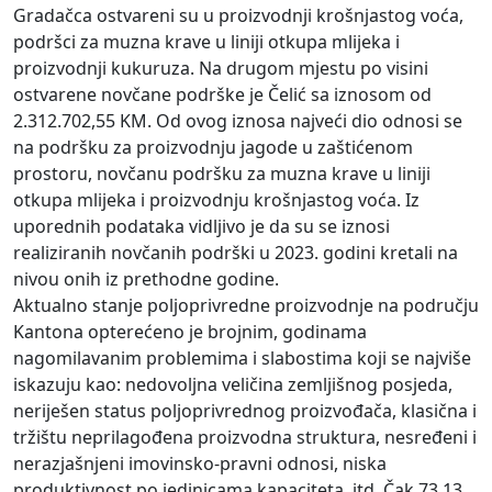
Gradačca ostvareni su u proizvodnji krošnjastog voća,
podršci za muzna krave u liniji otkupa mlijeka i
proizvodnji kukuruza. Na drugom mjestu po visini
ostvarene novčane podrške je Čelić sa iznosom od
2.312.702,55 KM. Od ovog iznosa najveći dio odnosi se
na podršku za proizvodnju jagode u zaštićenom
prostoru, novčanu podršku za muzna krave u liniji
otkupa mlijeka i proizvodnju krošnjastog voća. Iz
uporednih podataka vidljivo je da su se iznosi
realiziranih novčanih podrški u 2023. godini kretali na
nivou onih iz prethodne godine.
Aktualno stanje poljoprivredne proizvodnje na području
Kantona opterećeno je brojnim, godinama
nagomilavanim problemima i slabostima koji se najviše
iskazuju kao: nedovoljna veličina zemljišnog posjeda,
neriješen status poljoprivrednog proizvođača, klasična i
tržištu neprilagođena proizvodna struktura, nesređeni i
nerazjašnjeni imovinsko-pravni odnosi, niska
produktivnost po jedinicama kapaciteta, itd. Čak 73,13