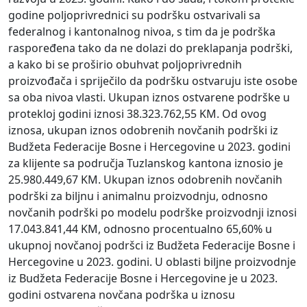
godine poljoprivrednici su podršku ostvarivali sa
federalnog i kantonalnog nivoa, s tim da je podrška
raspoređena tako da ne dolazi do preklapanja podrški,
a kako bi se proširio obuhvat poljoprivrednih
proizvođača i spriječilo da podršku ostvaruju iste osobe
sa oba nivoa vlasti. Ukupan iznos ostvarene podrške u
protekloj godini iznosi 38.323.762,55 KM. Od ovog
iznosa, ukupan iznos odobrenih novčanih podrški iz
Budžeta Federacije Bosne i Hercegovine u 2023. godini
za klijente sa područja Tuzlanskog kantona iznosio je
25.980.449,67 KM. Ukupan iznos odobrenih novčanih
podrški za biljnu i animalnu proizvodnju, odnosno
novčanih podrški po modelu podrške proizvodnji iznosi
17.043.841,44 KM, odnosno procentualno 65,60% u
ukupnoj novčanoj podršci iz Budžeta Federacije Bosne i
Hercegovine u 2023. godini. U oblasti biljne proizvodnje
iz Budžeta Federacije Bosne i Hercegovine je u 2023.
godini ostvarena novčana podrška u iznosu