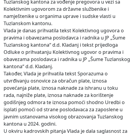
Tuzlanskog kantona za vođenje pregovora u vezi sa
Kolektivnim ugovorom za državne službenike i
namještenike u organima uprave i sudske vlasti u
Tuzlanskom kantonu.
Vlada je danas prihvatila tekst Kolektivnog ugovora o
pravima i obavezama poslodavca i radnika u JP „Šume
Tuzlanskog kantona“ d.d. Kladanj i tekst prijedloga
Odluke o prihvatanju Kolektivnog ugovor o pravima i
obavezama poslodavca i radnika u JP „Šume Tuzlanskog
kantona“ d.d. Kladanj.
Također, Vlada je prihvatila tekst Sporazuma o
utvrđivanju osnovice za obračun plate, iznosa
povećanja plate, iznosa naknade za ishranu u toku
rada, najniže plate, iznosa naknade za korištenje
godišnjeg odmora te iznosa pomoći shodno Uredbi o
isplati pomoći od strane poslodavaca za zaposlene u
javnim ustanovama visokog obrazovanja Tuzlanskog
kantona u 2024. godini.
U okviru kadrovskih pitanja Vlada je dala saglasnost za