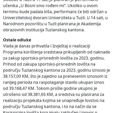
učenika „U Bosni smo rođeni mi“. Ukoliko u ovom
terminu bude padala kiša, performans će biti održan u
Univerzitetskoj dvorani Univerziteta u Tuzli. U 14 sati, u
Narodnom pozorištu u Tuzli planirana je Akademija
obrazovnih institucija Tuzlanskog kantona.
Ostale odluke
Vlada je danas prihvatila i Izvještaj o realizaciji
Programa korištenja sredstava prikupljenih od naknade
za zakup sportsko-privrednih lovišta za 2023. godinu.
Prihod od zakupa sportsko-privrednih lovišta na
području Tuzlanskog kantona za 2023. godinu iznosio je
38.157,00 KM, što je zajedno sa prenesenim iznosom iz
ranijeg perioda na raspolaganje stavilo ukupan iznos
od 39.168,47 KM. Tokom prošle godine ukupno je
utrošeno od 38.381,65 KM, a sredstva su plasirana za
realizaciju projekata kojima se unapređuje lovstvo na
području Tuzlanskog kantona, i to na način da se
Korisnicima lovišta koja imaju zaključen Ugovor o