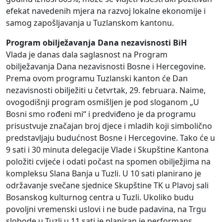
efekat navedenih mjera na razvoj lokalne ekonomije i
samog zapošljavanja u Tuzlanskom kantonu.
Program obilježavanja Dana nezavisnosti BiH
Vlada je danas dala saglasnost na Program
obilježavanja Dana nezavisnosti Bosne i Hercegovine.
Prema ovom programu Tuzlanski kanton će Dan
nezavisnosti obilježiti u četvrtak, 29. februara. Naime,
ovogodišnji program osmišljen je pod sloganom „U
Bosni smo rođeni mi“ i predviđeno je da programu
prisustvuje značajan broj djece i mladih koji simbolično
predstavljaju budućnost Bosne i Hercegovine. Tako će u
9 sati i 30 minuta delegacije Vlade i Skupštine Kantona
položiti cvijeće i odati počast na spomen obilježjima na
kompleksu Slana Banja u Tuzli. U 10 sati planirano je
održavanje svečane sjednice Skupštine TK u Plavoj sali
Bosanskog kulturnog centra u Tuzli. Ukoliko budu
povoljni vremenski uslovi i ne bude padavina, na Trgu
slobode u Tuzli u 11 sati je planiran je performans