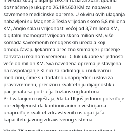
investicijskog ulaganja UKC-a Tuzla za 2025. godinu
doznačeno je ukupno 26.184.600 KM za nabavku
savremene medicinske opreme. U okviru ovih ulaganja
nabavljeni su Magnet 3 Tesla vrijedan skoro 5,8 miliona
KM, Angio sala u vrijednosti većoj od 3,7 miliona KM,
digitalni mamograf vrijedan skoro milion KM, više
komada savremenih rendgenskih uređaja koji
omogućavaju ljekarima precizno snimanje i praćenje
zahvata u realnom vremenu - C-luk ukupne vrijednosti
veće od milion KM. Sva navedena oprema je stavljena
na raspolaganje Klinici za radiologiju i nuklearnu
medicinu, čime su dodatno unaprijeđeni uslovi za
pravovremenu, preciznu i kvalitetniju dijagnostiku
pacijenata sa područja Tuzlanskog kantona.
Prihvatanjem izvještaja, Vlada TK još jednom potvrđuje
opredijeljenost da kontinuiranim investicijama
unapređuje kvalitet zdravstvenih usluga i jača
kapacitete javnog zdravstvenog sistema.