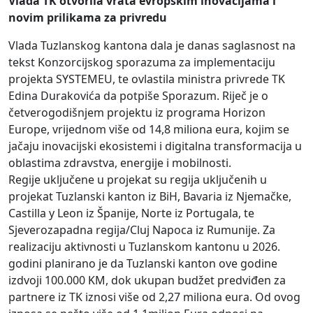
Vlada TK otvorila vrata evropskim inovacijama i
novim prilikama za privredu
Vlada Tuzlanskog kantona dala je danas saglasnost na
tekst Konzorcijskog sporazuma za implementaciju
projekta SYSTEMEU, te ovlastila ministra privrede TK
Edina Durakovića da potpiše Sporazum. Riječ je o
četverogodišnjem projektu iz programa Horizon
Europe, vrijednom više od 14,8 miliona eura, kojim se
jačaju inovacijski ekosistemi i digitalna transformacija u
oblastima zdravstva, energije i mobilnosti.
Regije uključene u projekat su regija uključenih u
projekat Tuzlanski kanton iz BiH, Bavaria iz Njemačke,
Castilla y Leon iz Španije, Norte iz Portugala, te
Sjeverozapadna regija/Cluj Napoca iz Rumunije. Za
realizaciju aktivnosti u Tuzlanskom kantonu u 2026.
godini planirano je da Tuzlanski kanton ove godine
izdvoji 100.000 KM, dok ukupan budžet predviđen za
partnere iz TK iznosi više od 2,27 miliona eura. Od ovog