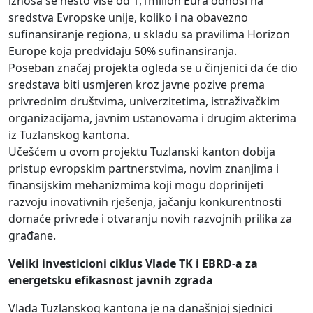
iznosa se nešto više od 1,1milion Eura odnosi na
sredstva Evropske unije, koliko i na obavezno
sufinansiranje regiona, u skladu sa pravilima Horizon
Europe koja predviđaju 50% sufinansiranja.
Poseban značaj projekta ogleda se u činjenici da će dio
sredstava biti usmjeren kroz javne pozive prema
privrednim društvima, univerzitetima, istraživačkim
organizacijama, javnim ustanovama i drugim akterima
iz Tuzlanskog kantona.
Učešćem u ovom projektu Tuzlanski kanton dobija
pristup evropskim partnerstvima, novim znanjima i
finansijskim mehanizmima koji mogu doprinijeti
razvoju inovativnih rješenja, jačanju konkurentnosti
domaće privrede i otvaranju novih razvojnih prilika za
građane.
Veliki investicioni ciklus Vlade TK i EBRD-a za
energetsku efikasnost javnih zgrada
Vlada Tuzlanskog kantona je na današnjoj sjednici