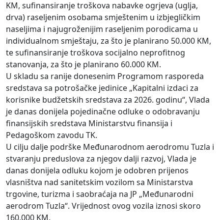
KM, sufinansiranje troškova nabavke ogrjeva (uglja,
drva) raseljenim osobama smještenim u izbjegličkim
naseljima i najugroženijim raseljenim porodicama u
individualnom smještaju, za što je planirano 50.000 KM,
te sufinansiranje troškova socijalno neprofitnog
stanovanja, za što je planirano 60.000 KM.
U skladu sa ranije donesenim Programom rasporeda
sredstava sa potrošačke jedinice „Kapitalni izdaci za
korisnike budžetskih sredstava za 2026. godinu“, Vlada
je danas donijela pojedinačne odluke o odobravanju
finansijskih sredstava Ministarstvu finansija i
Pedagoškom zavodu TK.
U cilju dalje podrške Međunarodnom aerodromu Tuzla i
stvaranju preduslova za njegov dalji razvoj, Vlada je
danas donijela odluku kojom je odobren prijenos
vlasništva nad sanitetskim vozilom sa Ministarstva
trgovine, turizma i saobraćaja na JP „Međunarodni
aerodrom Tuzla“. Vrijednost ovog vozila iznosi skoro
160.000 KM.