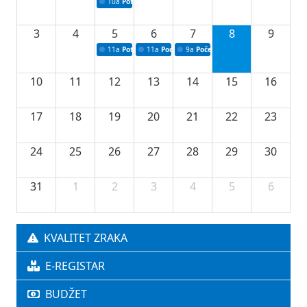
10a
Potpisivanje ugovora sa neprofitnim organizacijama
3
4
5
6
7
8
9
11a
Potpisivanje ugovora o stipendijama za srednjoškolce
11a
Podrška razvoju vodne infrastrukture u Tu
9a
Početak izgradnje nove fiskultur
10
11
12
13
14
15
16
17
18
19
20
21
22
23
24
25
26
27
28
29
30
31
1
2
3
4
5
6
KVALITET ZRAKA
E-REGISTAR
BUDŽET