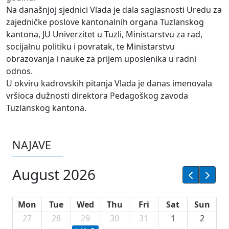
Na današnjoj sjednici Vlada je dala saglasnosti Uredu za
zajedničke poslove kantonalnih organa Tuzlanskog
kantona, JU Univerzitet u Tuzli, Ministarstvu za rad,
socijalnu politiku i povratak, te Ministarstvu
obrazovanja i nauke za prijem uposlenika u radni
odnos.
U okviru kadrovskih pitanja Vlada je danas imenovala
vršioca dužnosti direktora Pedagoškog zavoda
Tuzlanskog kantona.
NAJAVE
August 2026
Mon
Tue
Wed
Thu
Fri
Sat
Sun
27
28
29
30
31
1
2