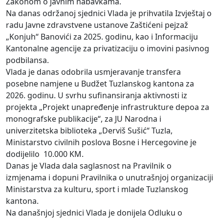
Zakonom o javnim nabavkama.
Na danas održanoj sjednici Vlada je prihvatila Izvještaj o
radu Javne zdravstvene ustanove Zaštićeni pejzaž
„Konjuh“ Banovići za 2025. godinu, kao i Informaciju
Kantonalne agencije za privatizaciju o imovini pasivnog
podbilansa.
Vlada je danas odobrila usmjeravanje transfera
posebne namjene u Budžet Tuzlanskog kantona za
2026. godinu. U svrhu sufinansiranja aktivnosti iz
projekta „Projekt unapređenje infrastrukture depoa za
monografske publikacije“, za JU Narodna i
univerzitetska biblioteka „Derviš Sušić“ Tuzla,
Ministarstvo civilnih poslova Bosne i Hercegovine je
dodijelilo 10.000 KM.
Danas je Vlada dala saglasnost na Pravilnik o
izmjenama i dopuni Pravilnika o unutrašnjoj organizaciji
Ministarstva za kulturu, sport i mlade Tuzlanskog
kantona.
Na današnjoj sjednici Vlada je donijela Odluku o