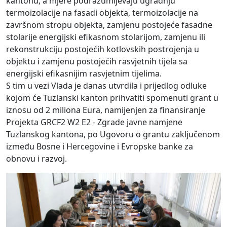
kantonu, a mjere podrazumijevaju ugradnju
termoizolacije na fasadi objekta, termoizolacije na
završnom stropu objekta, zamjenu postojeće fasadne
stolarije energijski efikasnom stolarijom, zamjenu ili
rekonstrukciju postojećih kotlovskih postrojenja u
objektu i zamjenu postojećih rasvjetnih tijela sa
energijski efikasnijim rasvjetnim tijelima.
S tim u vezi Vlada je danas utvrdila i prijedlog odluke
kojom će Tuzlanski kanton prihvatiti spomenuti grant u
iznosu od 2 miliona Eura, namijenjen za finansiranje
Projekta GRCF2 W2 E2 - Zgrade javne namjene
Tuzlanskog kantona, po Ugovoru o grantu zaključenom
između Bosne i Hercegovine i Evropske banke za
obnovu i razvoj.