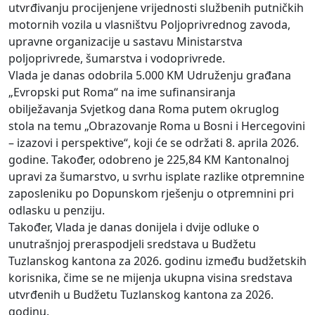
utvrđivanju procijenjene vrijednosti službenih putničkih
motornih vozila u vlasništvu Poljoprivrednog zavoda,
upravne organizacije u sastavu Ministarstva
poljoprivrede, šumarstva i vodoprivrede.
Vlada je danas odobrila 5.000 KM Udruženju građana
„Evropski put Roma“ na ime sufinansiranja
obilježavanja Svjetkog dana Roma putem okruglog
stola na temu „Obrazovanje Roma u Bosni i Hercegovini
– izazovi i perspektive“, koji će se održati 8. aprila 2026.
godine. Također, odobreno je 225,84 KM Kantonalnoj
upravi za šumarstvo, u svrhu isplate razlike otpremnine
zaposleniku po Dopunskom rješenju o otpremnini pri
odlasku u penziju.
Također, Vlada je danas donijela i dvije odluke o
unutrašnjoj preraspodjeli sredstava u Budžetu
Tuzlanskog kantona za 2026. godinu između budžetskih
korisnika, čime se ne mijenja ukupna visina sredstava
utvrđenih u Budžetu Tuzlanskog kantona za 2026.
godinu.