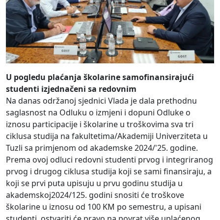
U pogledu plaćanja školarine samofinansirajući
studenti izjednačeni sa redovnim
Na danas održanoj sjednici Vlada je dala prethodnu
saglasnost na Odluku o izmjeni i dopuni Odluke o
iznosu participacije i školarine u troškovima sva tri
ciklusa studija na fakultetima/Akademiji Univerziteta u
Tuzli sa primjenom od akademske 2024/'25. godine.
Prema ovoj odluci redovni studenti prvog i integriranog
prvog i drugog ciklusa studija koji se sami finansiraju, a
koji se prvi puta upisuju u prvu godinu studija u
akademskoj2024/125. godini snositi će troškove
školarine u iznosu od 100 KM po semestru, a upisani
studenti, ostvariti će pravo na povrat više uplaćenog