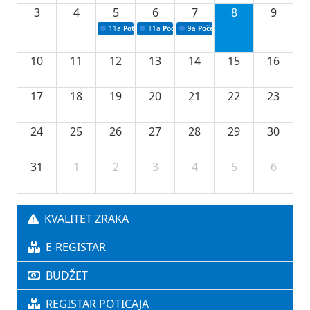
3
4
5
6
7
8
9
11a
Potpisivanje ugovora o stipendijama za srednjoškolce
11a
Podrška razvoju vodne infrastrukture u Tu
9a
Početak izgradnje nove fiskultur
10
11
12
13
14
15
16
17
18
19
20
21
22
23
24
25
26
27
28
29
30
31
1
2
3
4
5
6
KVALITET ZRAKA
E-REGISTAR
BUDŽET
REGISTAR POTICAJA