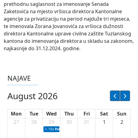
prethodnu saglasnost za imenovanje Senada
Zaketovića na mjesto vršioca direktora Kantonalne
agencije za privatizaciju na period najduže tri mjeseca,
te imenovala Zorana Jovanovića za vršioca dužnosti
direktora Kantonalne uprave civilne zaštite Tuzlanskog
kantona do imenovanja direktora u skladu sa zakonom,
najkasnije do 31.12.2024. godine.
NAJAVE
August 2026
Mon
Tue
Wed
Thu
Fri
Sat
Sun
27
28
29
30
31
1
2
10a
Potpisivanje ugovora sa neprofitnim organizacijama