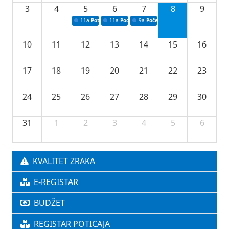
3
4
5
6
7
8
9
11a
Potpisivanje ugovora o stipendijama za srednjoškolce
11a
Podrška razvoju vodne infrastrukture u Tu
9a
Početak izgradnje nove fiskultur
10
11
12
13
14
15
16
17
18
19
20
21
22
23
24
25
26
27
28
29
30
31
1
2
3
4
5
6
KVALITET ZRAKA
E-REGISTAR
BUDŽET
REGISTAR POTICAJA