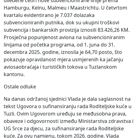
uvedene četiri nove subvencionirane linije prema
Hamburgu, Kelnu, Malmeu i Maastrichtu. U četvrtom
kvartalu evidentirano je 7.037 dolazaka
subvencioniranih putnika, dok su ukupni troškovi
subvencija i bankarskih provizija iznosili 83.426,26 KM.
Prosječna popunjenost aviona na subvencioniranim
linijama od početka programa, od 1. juna do 31.
decembra 2025. godine, iznosila je 64,70 posto, što
pokazuje opravdanost mjera usmjerenih ka jačanju
aviosaobraćaja i turističkih tokova u Tuzlanskom
kantonu.
Ostale odluke
Na danas održanoj sjednici Vlada je dala saglasnost na
tekst Ugovora o sufinansiranju rada Roditeljske kuće u
Tuzli. Ovim Ugovorom uređuju se međusobna prava,
obaveze i odgovornosti između Ministarstva zdravstva i
UG Srce za djecu, za sufinansiranje rada Roditeljske
kuće. Za ovu namjenu, tokom 2026. godine, Vlada