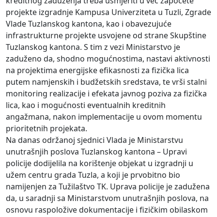
kreditnog zaduženja treba usmjeriti u već započete
projekte izgradnje Kampusa Univerziteta u Tuzli, Zgrade
Vlade Tuzlanskog kantona, kao i obavezujuće
infrastrukturne projekte usvojene od strane Skupštine
Tuzlanskog kantona. S tim z vezi Ministarstvo je
zaduženo da, shodno mogućnostima, nastavi aktivnosti
na projektima energijske efikasnosti za fizička lica
putem namjenskih i budžetskih sredstava, te vrši stalni
monitoring realizacije i efekata javnog poziva za fizička
lica, kao i mogućnosti eventualnih kreditnih
angažmana, nakon implementacije u ovom momentu
prioritetnih projekata.
Na danas održanoj sjednici Vlada je Ministarstvu
unutrašnjih poslova Tuzlanskog kantona – Upravi
policije dodijelila na korištenje objekat u izgradnji u
užem centru grada Tuzla, a koji je prvobitno bio
namijenjen za Tužilaštvo TK. Uprava policije je zadužena
da, u saradnji sa Ministarstvom unutrašnjih poslova, na
osnovu raspoložive dokumentacije i fizičkim obilaskom