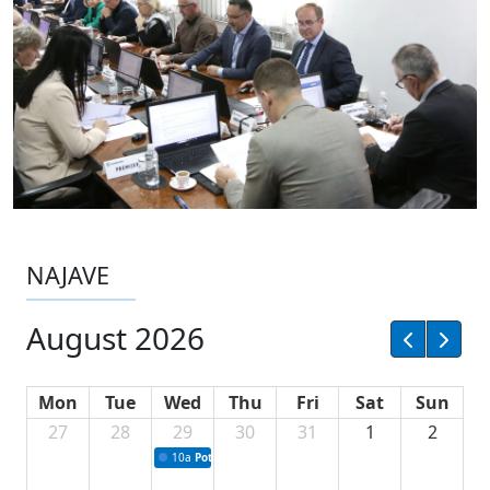
NAJAVE
August 2026
Mon
Tue
Wed
Thu
Fri
Sat
Sun
27
28
29
30
31
1
2
10a
Potpisivanje ugovora sa neprofitnim organizacijama