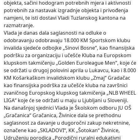
objekta, sačini hodogram potrebnih mjera i aktivnosti
potrebnih za nastavak izgradnje objekta i privođenja
namjeni, te isti dostavi Vladi Tuzlanskog kantona na
razmatranje.
Vlada je danas dala saglasnosti na odluke o
odobravanju odobravaju 18.000 KM Sportskom klubu
invalida sjedeće odbojke „Sinovi Bosne“, kao finansijska
podršku za organizaciju i učešće Kluba na Europskom
klupskom takmičenju „Golden Euroleague Men“, koje će
se održati u drugoj polovini aprila u Lukavcu, kao i 8.000
KM Košarkaškom invalidskom klubu „Zmaj“ Gradačac
kao finansijska podrška za učešće kluba na završnici
zvaničnog Europskog klupskog takmičenja „NLB WHEEL
LIGA“ koje će se održati u maju u Ljubljani u Sloveniji.
Na današnjoj sjednici Vlada je Školskom odboru JU OŠ
„Gračanica“ Gračanica, Živinice dala se prethodnu
saglasnost za davanje u dugoročni zakup nekretnine,
označene kao „SKLADOVI“, KK „Šotokan“ Živinice,
Udruženju porodica „Porodični ruralni edukativni