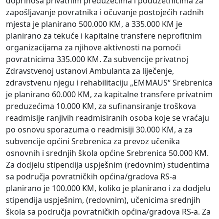
doprinosa privatnim preduzećima i poduzetnicima za
zapošljavanje povratnika i očuvanje postojećih radnih
mjesta je planirano 500.000 KM, a 335.000 KM je
planirano za tekuće i kapitalne transfere neprofitnim
organizacijama za njihove aktivnosti na pomoći
povratnicima 335.000 KM. Za subvencije privatnoj
Zdravstvenoj ustanovi Ambulanta za liječenje,
zdravstvenu njegu i rehabilitaciju „EMMAUS“ Srebrenica
je planirano 60.000 KM, za kapitalne transfere privatnim
preduzećima 10.000 KM, za sufinansiranje troškova
readmisije ranjivih readmisiranih osoba koje se vraćaju
po osnovu sporazuma o readmisiji 30.000 KM, a za
subvencije općini Srebrenica za prevoz učenika
osnovnih i srednjih škola općine Srebrenica 50.000 KM.
Za dodjelu stipendija uspješnim (redovnim) studentima
sa područja povratničkih općina/gradova RS-a
planirano je 100.000 KM, koliko je planirano i za dodjelu
stipendija uspješnim, (redovnim), učenicima srednjih
škola sa područja povratničkih općina/gradova RS-a. Za