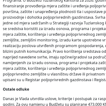
Programa. U Budžetu Tuzlanskog kantona za 2026. godinu,
finansiranje provođenja mjera zaštite i uređenja poljopri
površina, zaštite i unapređenja plodnosti tla i uspostave 
proizvodnje i dohotka poljoprivrednih gazdinstava. Svrha j
jedne od mjera sadržanih u Strategiji razvoja Tuzlansko
se sredstva koristiti za izradu osnova, programa i projeka
mjera zaštite, korištenja i uređenja poljoprivrednog zeml
zemljište, zemljišni monitoring, izradu karte upotrebne v
realizaciju poslova utvrđenih programom gospodarenja, d
blizini putnih komunikacija. Pravo korištenja sredstava
naprijed navedene svrhe, imaju općine/gradovi sa područja
namijenjenih za izradu osnova, programa i projekata zašti
mjera zaštite, korištenja i uređenja poljoprivrednog zeml
poljoprivredno zemljište u vlasništvu države ili privatnom
upisani su u Registar poljoprivrednih gazdinstava i Regista
Ostale odluke
Danas je Vlada utvrdila uslove, kriterije i postupak za ra
godini. Za ovu namjenu u Budžetu su planirane 473.000 K