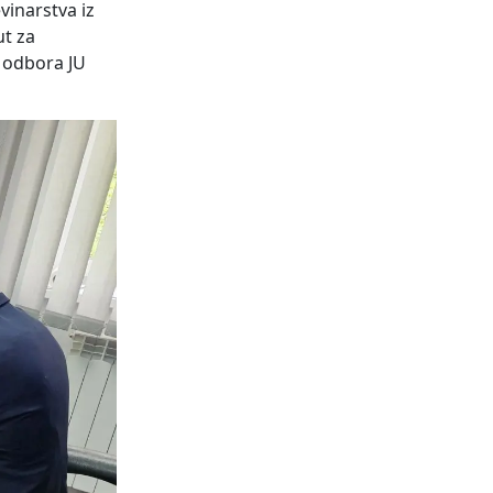
vinarstva iz
ut za
g odbora JU