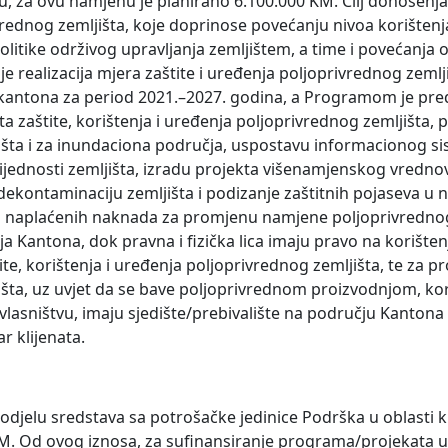
 za ovu namjenu je planirano 6.100.000 KM. Cilj donošenj
vrednog zemljišta, koje doprinose povećanju nivoa korištenj
politike održivog upravljanja zemljištem, a time i povećanja
e realizacija mjera zaštite i uređenja poljoprivrednog zemlj
g kantona za period 2021.–2027. godina, a Programom je pre
ta zaštite, korištenja i uređenja poljoprivrednog zemljišta,
jišta i za inundaciona područja, uspostavu informacionog s
rijednosti zemljišta, izradu projekta višenamjenskog vredno
ekontaminaciju zemljišta i podizanje zaštitnih pojaseva u
 od naplaćenih naknada za promjenu namjene poljoprivrednog
 Kantona, dok pravna i fizička lica imaju pravo na korišten
te, korištenja i uređenja poljoprivrednog zemljišta, te za p
jišta, uz uvjet da se bave poljoprivrednom proizvodnjom, kor
 vlasništvu, imaju sjedište/prebivalište na području Kantona 
r klijenata.
spodjelu sredstava sa potrošačke jedinice Podrška u oblasti k
M. Od ovog iznosa, za sufinansiranje programa/projekata u