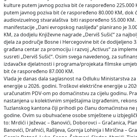
kulture putem javnog poziva bit će raspoređeno 225.000 K
putem javnog poziva bit će raspoređeno 80.000 KM, dok će
audiovizuelnog stvaralaštva biti raspoređeno 55.000 KM. 
manifestacije „Dani evropskog naslijeđa“ planirano je 3.000
KM, za dodjelu Književne nagrade „Derviš Sušić“ za najbol
djela za područje Bosne i Hercegovine bit će dodijeljeno
građana centar za promociju i razvoj „Activus“ za implem
susreti „Derviš Sušić“. Osim svega navedenog, za sufinan
izdavačke djelatnosti i programa/projekata filmske umjet
bit će raspoređeno 87.000 KM.
Vlada je danas dala saglasnost na Odluku Ministarstva za r
energije u 2026. godini. Troškovi električne energije u 2
uračunatim PDV-om po domaćinstvu za cijelu godinu. Pravo
nastanjena u kolektivnim smještajima izgrađenim, rekonst
Tuzlanskog kantona čiji prihodi po članu domaćinstva ne
godine. Ovim su obuhvaćene osobe smještene u izbjeglički
to: Mrdići i Ježevac – Banovići, Doborovci – Gračanica, Pl
Banovići, Drafnići, Rašljeva, Gornja Lohinja i Miričina – Grač