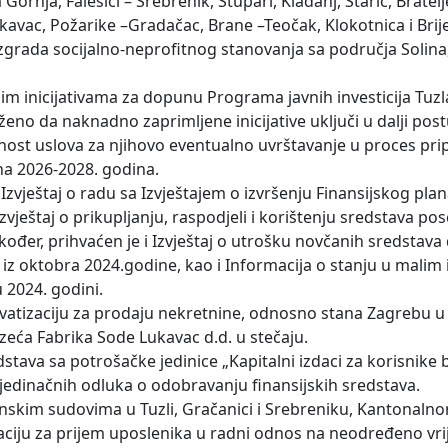
rnja, Falešići – Srebrenik, Stupari, Kladanj, Starić, Brateljev
ukavac, Požarike –Gradačac, Brane –Teočak, Klokotnica i Brij
a zgrada socijalno-neprofitnog stanovanja sa područja Solina, 
nim inicijativama za dopunu Programa javnih investicija Tuz
eno da naknadno zaprimljene inicijative uključi u dalji pos
jenost uslova za njihovo eventualno uvrštavanje u proces pr
na 2026-2028. godina.
 Izvještaj o radu sa Izvještajem o izvršenju Finansijskog pla
zvještaj o prikupljanju, raspodjeli i korištenju sredstava 
kođer, prihvaćen je i Izvještaj o utrošku novčanih sredstava 
 iz oktobra 2024.godine, kao i Informacija o stanju u malim 
2024. godini.
ivatizaciju za prodaju nekretnine, odnosno stana Zagrebu u
zeća Fabrika Sode Lukavac d.d. u stečaju.
ava sa potrošačke jedinice „Kapitalni izdaci za korisnike 
ojedinačnih odluka o odobravanju finansijskih sredstava.
pćinskim sudovima u Tuzli, Gračanici i Srebreniku, Kantonal
zaciju za prijem uposlenika u radni odnos na neodređeno vr