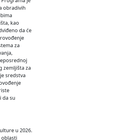
a Programa je
a obradivih
 obima
išta, kao
dviđeno da će
 provođenje
istema za
vanja,
 neposrednoj
 zemljišta za
je sredstva
rovođenje
iste
i da su
ulture u 2026.
 oblasti