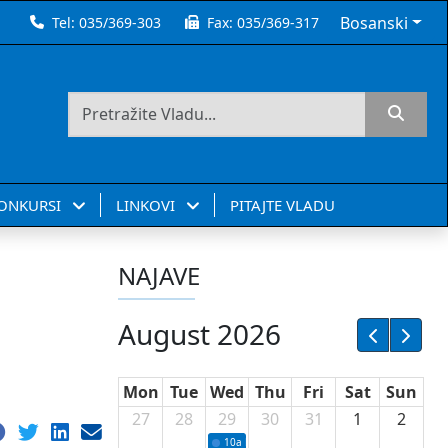
Bosanski
Tel:
035/369-303
Fax:
035/369-317
KONKURSI
LINKOVI
PITAJTE VLADU
NAJAVE
August 2026
Mon
Tue
Wed
Thu
Fri
Sat
Sun
27
28
29
30
31
1
2
10a
Potpisivanje ugovora sa neprofitnim or