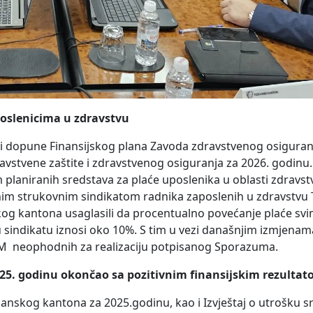
oslenicima u zdravstvu
e i dopune Finansijskog plana Zavoda zdravstvenog osigura
stvene zaštite i zdravstvenog osiguranja za 2026. godinu.
laniranih sredstava za plaće uposlenika u oblasti zdravstv
m strukovnim sindikatom radnika zaposlenih u zdravstvu
kog kantona usaglasili da procentualno povećanje plaće sv
u sindikatu iznosi oko 10%. S tim u vezi današnjim izmjenam
KM neophodnih za realizaciju potpisanog Sporazuma.
025. godinu okončao sa pozitivnim finansijskim rezulta
zlanskog kantona za 2025.godinu, kao i Izvještaj o utrošku 