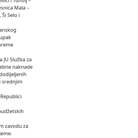
ići i Tuholj –
esnica Mala –
Ši Selo i
lanskog
tupak
ipreme
na JU Služba za
posebne naknade
dodijeljenih
i srednjim
 Republici
budžetskih
nom zavodu za
ijeme.