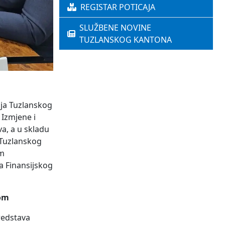
REGISTAR POTICAJA
SLUŽBENE NOVINE
TUZLANSKOG KANTONA
nja Tuzlanskog
 Izmjene i
a, a u skladu
 Tuzlanskog
im
a Finansijskog
tom
sredstava