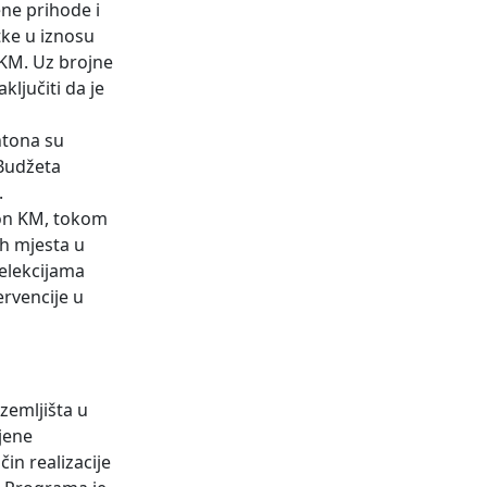
ene prihode i
tke u iznosu
 KM. Uz brojne
ključiti da je
ntona su
 Budžeta
.
lion KM, tokom
h mjesta u
elekcijama
ervencije u
zemljišta u
jene
in realizacije