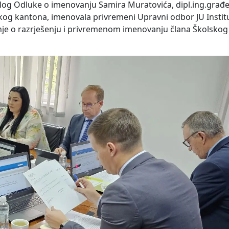
dlog Odluke o imenovanju Samira Muratovića, dipl.ing.građe
kog kantona, imenovala privremeni Upravni odbor JU Instit
ješenje o razrješenju i privremenom imenovanju člana Školsko