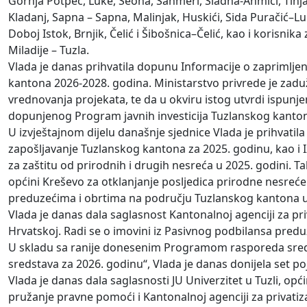
Gornja Potpeć, Luke, Seona, Šahmeri, Sladna-Ahmići, Tinja Go
Kladanj, Sapna – Sapna, Malinjak, Huskići, Sida Puračić–L
Doboj Istok, Brnjik, Čelić i Šibošnica–Čelić, kao i korisnik
Miladije – Tuzla.
Vlada je danas prihvatila dopunu Informacije o zaprimlje
kantona 2026-2028. godina. Ministarstvo privrede je zaduž
vrednovanja projekata, te da u okviru istog utvrdi ispun
dopunjenog Program javnih investicija Tuzlanskog kanto
U izvještajnom dijelu današnje sjednice Vlada je prihvatila
zapošljavanje Tuzlanskog kantona za 2025. godinu, kao i I
za zaštitu od prirodnih i drugih nesreća u 2025. godini. Ta
općini Kreševo za otklanjanje posljedica prirodne nesreće
preduzećima i obrtima na području Tuzlanskog kantona u 
Vlada je danas dala saglasnost Kantonalnoj agenciji za pr
Hrvatskoj. Radi se o imovini iz Pasivnog podbilansa predu
U skladu sa ranije donesenim Programom rasporeda sredst
sredstava za 2026. godinu“, Vlada je danas donijela set p
Vlada je danas dala saglasnosti JU Univerzitet u Tuzli, o
pružanje pravne pomoći i Kantonalnoj agenciji za privati