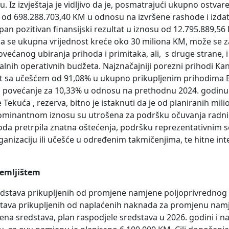
Iz izvještaja je vidljivo da je, posmatrajući ukupno ostvar
od 698.288.703,40 KM u odnosu na izvršene rashode i izda
an pozitivan finansijski rezultat u iznosu od 12.795.889,56
ija se ukupna vrijednost kreće oko 30 miliona KM, može se za
ovećanog ubiranja prihoda i primitaka, ali, s druge strane, i
lnih operativnih budžeta. Najznačajniji porezni prihodi Ka
bit sa učešćem od 91,08% u ukupno prikupljenim prihodima
o povećanje za 10,33% u odnosu na prethodnu 2024. godinu
ije Tekuća , rezerva, bitno je istaknuti da je od planiranih mi
 dominantnom iznosu su utrošena za podršku očuvanja radni
da pretrpila znatna oštećenja, podršku reprezentativnim s
nizaciju ili učešće u određenim takmičenjima, te hitne int
zemljištem
edstava prikupljenih od promjene namjene poljoprivrednog 
stava prikupljenih od naplaćenih naknada za promjenu nam
na sredstava, plan raspodjele sredstava u 2026. godini i nač