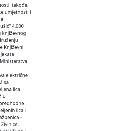
osti, takođe,
e umjetnosti i
la
ušić“ 4.000
g književnog
Udruženju
e Književni
ojekata
Ministarstva
va električne
M sa
jena lica
čju
z predhodne
jenih lica i
ražbenica –
 Živinice,