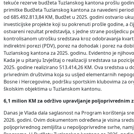
tekuće rezerve budžeta Tuzlanskog kantona prošlu godinu. 
primitke Budžeta Tuzlanskog kantona za navedeni period 
od 685.492.813,84 KM, Budžet u 2025. godini ostvario ukup
investicijske projekte koji su pokrenuti prošle godine, a č
ostvareni rezultat predstavlja, s jedne strane posljedicu p
kontrolisanom utrošku sredstava kroz odobravanja kvarta
indirektni porezi (PDV), porez na dohodak i porez na do
Tuzlanskog kantona za 2025. godinu. Evidentno je njihov
Kada je u pitanju Izvještaj o realizaciji sredstava sa pozic
2025. godine realizirano 513.414,26 KM. Ova sredstva u
privrednim društvima koja su usljed elementarnih nepogo
Bosne i Hercegovine, podršku sportskim klubovima za orga
školskim objektima u Tuzlanskom kantonu.
6,1 milion KM za održivo upravljanje poljoprivrednim 
Danas je Vlada dala saglasnost na Program korištenja sr
2026. godini. Ovim dokumentom određena je visina sred
poljoprivrednog zemljišta u nepoljoprivredne svrhe, namje