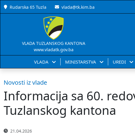
Rudarska 65 Tuzla
vlada@tk.kim.ba
VLADA TUZLANSKOG KANTONA
www.vladatk.gov.ba
VLADA
MINISTARSTVA
UREDI
Novosti iz vlade
Informacija sa 60. redo
Tuzlanskog kantona
21.04.2026