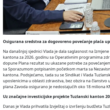
Osigurana sredstva za dogovoreno povećanje plaća up
Na današnjoj sjednici Vlada je dala saglasnost na Izmjen
kantona za 2026. godinu sa Operativnim programima zdrav
dopune Plana rezultat su ukazane potrebe za povećanjem p
sa Sporazumom potpisanim početkom marta sa Nezavisni
kantona. Podsjećamo, tada su se Sindikat i Vlada Tuzlans
uposlenicima u oblasti zdravstva, bez obzira na članstvo 
plana Zavoda osigurano je nedostajućih oko 18 miliona 
Uz značajne investicijske projekte Tuzlanski kanton 2
Danas je Vlada prihvatila Izvještaj o izvršenju budžeta Tu