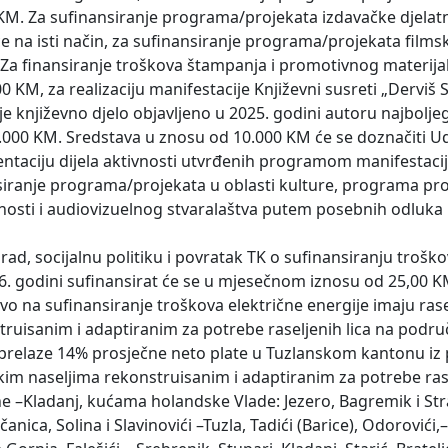
M. Za sufinansiranje programa/projekata izdavačke djelatn
 na isti način, za sufinansiranje programa/projekata filmsk
Za finansiranje troškova štampanja i promotivnog materija
 KM, za realizaciju manifestacije Književni susreti „Derviš S
je književno djelo objavljeno u 2025. godini autoru najbolje
 3.000 KM. Sredstava u znosu od 10.000 KM će se doznačiti 
entaciju dijela aktivnosti utvrđenih programom manifestacij
siranje programa/projekata u oblasti kulture, programa pr
nosti i audiovizuelnog stvaralaštva putem posebnih odluka 
ad, socijalnu politiku i povratak TK o sufinansiranju troško
026. godini sufinansirat će se u mjesečnom iznosu od 25,00 K
 na sufinansiranje troškova električne energije imaju rasel
ruisanim i adaptiranim za potrebe raseljenih lica na podru
 prelaze 14% prosječne neto plate u Tuzlanskom kantonu i
m naseljima rekonstruisanim i adaptiranim za potrebe rasel
ane –Kladanj, kućama holandske Vlade: Jezero, Bagremik i St
anica, Solina i Slavinovići –Tuzla, Tadići (Barice), Odorovići,–