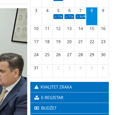
3
4
5
6
7
8
9
11a
Potpisivanje ugovora o stipendijama za 
11a
Podrška razvoju vodne infrastr
9a
Početak izgradnje nove f
10
11
12
13
14
15
16
17
18
19
20
21
22
23
24
25
26
27
28
29
30
31
1
2
3
4
5
6
KVALITET ZRAKA
E-REGISTAR
BUDŽET