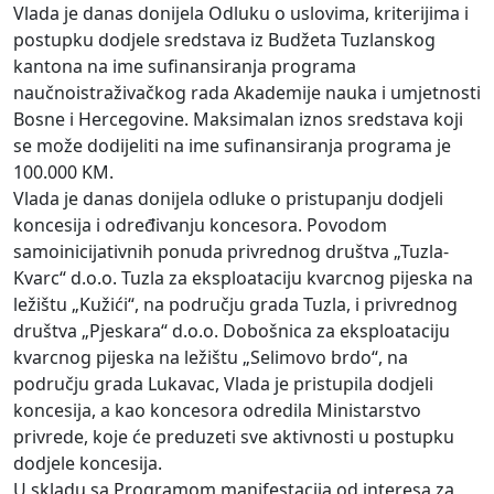
Vlada je danas donijela Odluku o uslovima, kriterijima i
postupku dodjele sredstava iz Budžeta Tuzlanskog
kantona na ime sufinansiranja programa
naučnoistraživačkog rada Akademije nauka i umjetnosti
Bosne i Hercegovine. Maksimalan iznos sredstava koji
se može dodijeliti na ime sufinansiranja programa je
100.000 KM.
Vlada je danas donijela odluke o pristupanju dodjeli
koncesija i određivanju koncesora. Povodom
samoinicijativnih ponuda privrednog društva „Tuzla-
Kvarc“ d.o.o. Tuzla za eksploataciju kvarcnog pijeska na
ležištu „Kužići“, na području grada Tuzla, i privrednog
društva „Pjeskara“ d.o.o. Dobošnica za eksploataciju
kvarcnog pijeska na ležištu „Selimovo brdo“, na
području grada Lukavac, Vlada je pristupila dodjeli
koncesija, a kao koncesora odredila Ministarstvo
privrede, koje će preduzeti sve aktivnosti u postupku
dodjele koncesija.
U skladu sa Programom manifestacija od interesa za