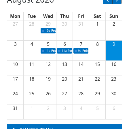
Mon
Tue
Wed
Thu
Fri
Sat
Sun
27
28
29
30
31
1
2
10a
Potpisivanje ugovora sa neprofitnim organizacijama
3
4
5
6
7
8
9
11a
Potpisivanje ugovora o stipendijama za srednjoškolce
11a
Podrška razvoju vodne infrastrukture u Tu
9a
Početak izgradnje nove fiskultur
10
11
12
13
14
15
16
17
18
19
20
21
22
23
24
25
26
27
28
29
30
31
1
2
3
4
5
6