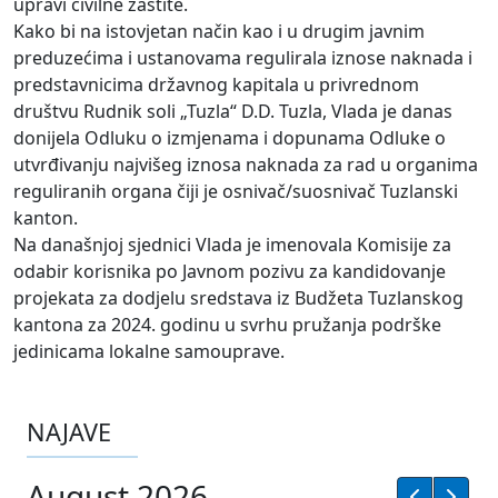
upravi civilne zaštite.
Kako bi na istovjetan način kao i u drugim javnim
preduzećima i ustanovama regulirala iznose naknada i
predstavnicima državnog kapitala u privrednom
društvu Rudnik soli „Tuzla“ D.D. Tuzla, Vlada je danas
donijela Odluku o izmjenama i dopunama Odluke o
utvrđivanju najvišeg iznosa naknada za rad u organima
reguliranih organa čiji je osnivač/suosnivač Tuzlanski
kanton.
Na današnjoj sjednici Vlada je imenovala Komisije za
odabir korisnika po Javnom pozivu za kandidovanje
projekata za dodjelu sredstava iz Budžeta Tuzlanskog
kantona za 2024. godinu u svrhu pružanja podrške
jedinicama lokalne samouprave.
NAJAVE
August 2026