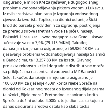
osigurano je milion KM za rješavanje dugogodišnjeg
problema vodosnabdijevanja pitkom vodom u Lukavcu.
Iz ovih sredstava planirana je izgradnja vodovodnog
cjevovoda izvorišta Toplice, na dionici od petlje Šićki
Brod do parcela predviđenih za izgradnju postrojenja
za preradu sirove i tretman vode za piće u naselju
Bokavići. U realizaciji ovog megaprojekta Grad Lukavac
učestvuje sa oko 7,9% (79.113,94KM). Također,
današnjim izmjenama osigurano je i 69.986,48 KM za
rješavanje problema vodosnabdijevanja naselja Salamići
u Banovićima, te 13.257,83 KM za izradu Glavnog
projekta rekonstrukcije i dogradnje distributivne mreže
sa priključcima na centralni vodovod u MZ Banovići
Selo. Također, današnjim izmjenama osigurano je i
100.000 KM za rješenje 450m korita rijeke Spreče na
dionici od Koksarinog mosta do izvedenog dijela prema
taložnici „Bijelo more“. Prethodno je sanirano korito
Spreče u dužini od oko 4.000m, te je dionica, za koju su
danas osigurana sredtva ostala kao slaba tačka