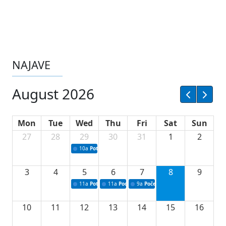
NAJAVE
August 2026
Mon
Tue
Wed
Thu
Fri
Sat
Sun
27
28
29
30
31
1
2
10a
Potpisivanje ugovora sa neprofitnim organizacijama
3
4
5
6
7
8
9
11a
Potpisivanje ugovora o stipendijama za srednjoškolce
11a
Podrška razvoju vodne infrastrukture u Tu
9a
Početak izgradnje nove fiskultur
10
11
12
13
14
15
16