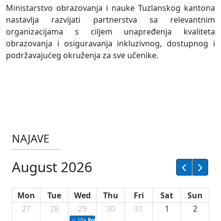
Ministarstvo obrazovanja i nauke Tuzlanskog kantona
nastavlja razvijati partnerstva sa relevantnim
organizacijama s ciljem unapređenja kvaliteta
obrazovanja i osiguravanja inkluzivnog, dostupnog i
podržavajućeg okruženja za sve učenike.
NAJAVE
August 2026
Mon
Tue
Wed
Thu
Fri
Sat
Sun
27
28
29
30
31
1
2
10a
Potpisivanje ugovora sa neprofitnim organizacijama