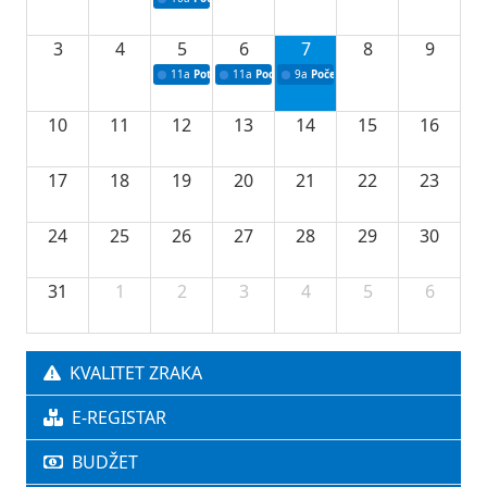
3
4
5
6
7
8
9
11a
Potpisivanje ugovora o stipendijama za srednjoškolce
11a
Podrška razvoju vodne infrastrukture u Tu
9a
Početak izgradnje nove fiskultur
10
11
12
13
14
15
16
17
18
19
20
21
22
23
24
25
26
27
28
29
30
31
1
2
3
4
5
6
KVALITET ZRAKA
E-REGISTAR
BUDŽET