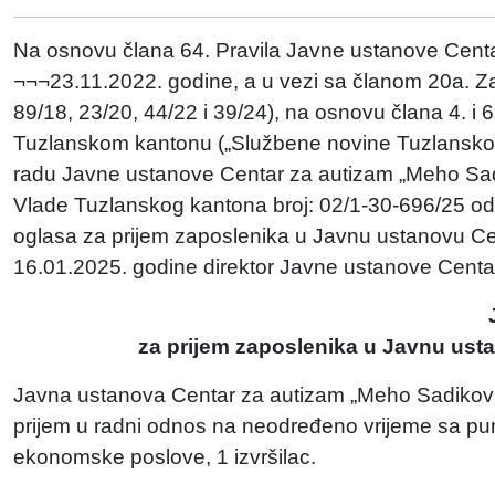
Na osnovu člana 64. Pravila Javne ustanove Centa
¬¬¬23.11.2022. godine, a u vezi sa članom 20a. Za
89/18, 23/20, 44/22 i 39/24), na osnovu člana 4. i
Tuzlanskom kantonu („Službene novine Tuzlanskog ka
radu Javne ustanove Centar za autizam „Meho Sadi
Vlade Tuzlanskog kantona broj: 02/1-30-696/25 od
oglasa za prijem zaposlenika u Javnu ustanovu Ce
16.01.2025. godine direktor Javne ustanove Centar
za prijem zaposlenika u Javnu ust
Javna ustanova Centar za autizam „Meho Sadiković“
prijem u radni odnos na neodređeno vrijeme sa pu
ekonomske poslove, 1 izvršilac.