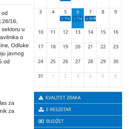
3
4
5
6
7
8
9
2 od
11a
Potpisivanje ugovora o stipendijama za 
11a
Podrška razvoju vodne infrastr
9a
Početak izgradnje nove f
 26/16,
 sektoru u
10
11
12
13
14
15
16
avilnika o
dine, Odluke
17
18
19
20
21
22
23
nju javnog
24
25
26
27
28
29
30
5 od
31
1
2
3
4
5
6
KVALITET ZRAKA
las za
E-REGISTAR
nik za
BUDŽET