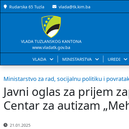
Rudarska 65 Tuzla
vlada@tk.kim.ba
VLADA TUZLANSKOG KANTONA
www.vladatk.gov.ba
VLADA
MINISTARSTVA
UREDI
Ministarstvo za rad, socijalnu politiku i povrata
Javni oglas za prijem z
Centar za autizam „Meh
21.01.2025