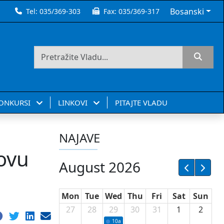
Bosanski
Tel:
035/369-303
Fax:
035/369-317
KONKURSI
LINKOVI
PITAJTE VLADU
NAJAVE
novu
August 2026
Mon
Tue
Wed
Thu
Fri
Sat
Sun
27
28
29
30
31
1
2
10a
Potpisivanje ugovora sa neprofitnim or