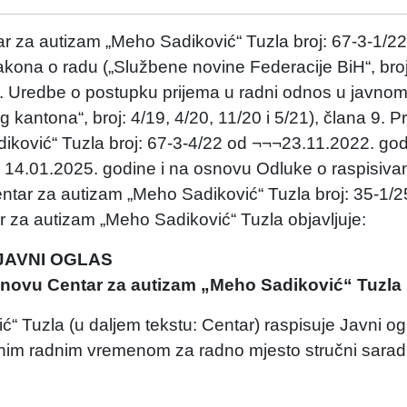
r za autizam „Meho Sadiković“ Tuzla broj: 67-3-1/2
kona o radu („Službene novine Federacije BiH“, broj
 6. Uredbe o postupku prijema u radni odnos u javnom
ntona“, broj: 4/19, 4/20, 11/20 i 5/21), člana 9. Pr
ković“ Tuzla broj: 67-3-4/22 od ¬¬¬23.11.2022. go
 14.01.2025. godine i na osnovu Odluke o raspisiva
ntar za autizam „Meho Sadiković“ Tuzla broj: 35-1/2
 za autizam „Meho Sadiković“ Tuzla objavljuje:
JAVNI OGLAS
anovu Centar za autizam „Meho Sadiković“ Tuzla
 Tuzla (u daljem tekstu: Centar) raspisuje Javni og
nim radnim vremenom za radno mjesto stručni sarad