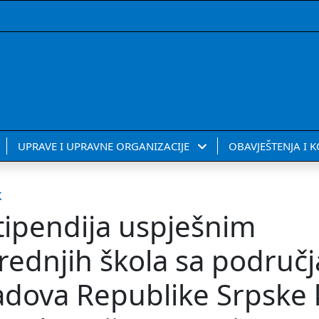
UPRAVE I UPRAVNE ORGANIZACIJE
OBAVJEŠTENJA I 
k
stipendija uspješnim
rednjih škola sa područj
adova Republike Srpske 