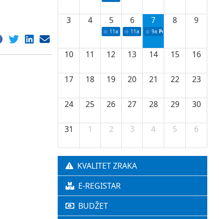
3
4
5
6
7
8
9
11a
Potpisivanje ugovora o stipendijama za 
11a
Podrška razvoju vodne infrastr
9a
Početak izgradnje nove f
10
11
12
13
14
15
16
17
18
19
20
21
22
23
24
25
26
27
28
29
30
31
1
2
3
4
5
6
KVALITET ZRAKA
E-REGISTAR
BUDŽET