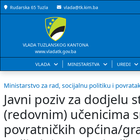
Rudarska 65 Tuzla
vlada@tk.kim.ba
VLADA TUZLANSKOG KANTONA
www.vladatk.gov.ba
VLADA
MINISTARSTVA
UREDI
Ministarstvo za rad, socijalnu politiku i povrata
Javni poziv za dodjelu 
(redovnim) učenicima s
povratničkih općina/gr