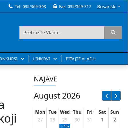
Bosanski
Tel:
035/369-303
Fax:
035/369-317
KONKURSI
LINKOVI
PITAJTE VLADU
NAJAVE
August 2026
a
Mon
Tue
Wed
Thu
Fri
Sat
Sun
koji
27
28
29
30
31
1
2
10a
Potpisivanje ugovora sa neprofitnim or