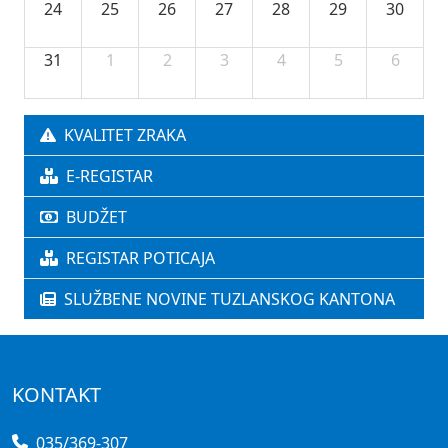
24
25
26
27
28
29
30
31
1
2
3
4
5
6
KVALITET ZRAKA
E-REGISTAR
BUDŽET
REGISTAR POTICAJA
SLUŽBENE NOVINE TUZLANSKOG KANTONA
KONTAKT
035/369-307