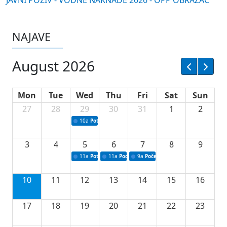
JAVNI POZIV - VODNE NAKNADE 2026 - OPP OBRAZAC
NAJAVE
August 2026
Mon
Tue
Wed
Thu
Fri
Sat
Sun
27
28
29
30
31
1
2
10a
Potpisivanje ugovora sa neprofitnim organizacijama
3
4
5
6
7
8
9
11a
Potpisivanje ugovora o stipendijama za srednjoškolce
11a
Podrška razvoju vodne infrastrukture u Tu
9a
Početak izgradnje nove fiskultur
10
11
12
13
14
15
16
17
18
19
20
21
22
23