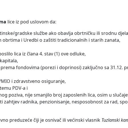
ima
lice iz pod uslovom da:
inske/gradske službe ako obavlja obrtničku ili srodnu djela
rtima i Uredbi o zaštiti tradicionalnih i starih zanata,
slilo lica iz člana 4. stav (1) ove odluke,
kapitala,
 prema fondovima (porezi i doprinosi) zaključno sa 31.12. 
/MIO i zdravstveno osiguranje,
stemu PDV-a i
nog poziva, nije smanjilo broj zaposlenih lica, osim u slučaj
ti zahtjev radnika, penzionisanje, nesposobnost za rad, s
vno preduzeće čiji je osnivač ili većinski vlasnik
Tuzlanski kan