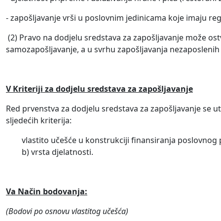
- zapošljavanje vrši u poslovnim jedinicama koje imaju reg
(2) Pravo na dodjelu sredstava za zapošljavanje može ostvar
samozapošljavanje, a u svrhu zapošljavanja nezaposlenih l
V Kriteriji za dodjelu
sredstava za zapošljavanje
Red prvenstva za dodjelu sredstava za zapošljavanje se
sljedećih kriterija:
vlastito učešće u konstrukciji finansiranja poslovnog
b) vrsta djelatnosti.
Va Način bodovanja:
(Bodovi po osnovu vlastitog učešća)