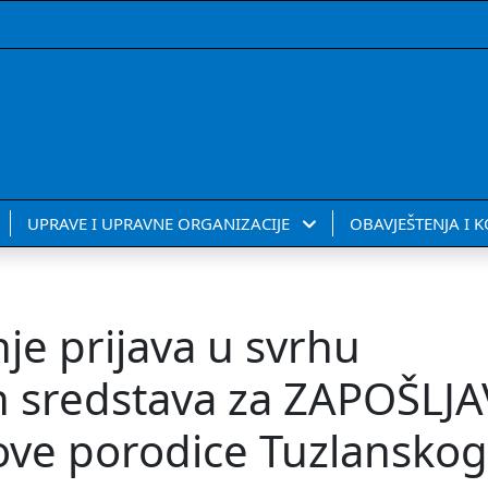
UPRAVE I UPRAVNE ORGANIZACIJE
OBAVJEŠTENJA I 
je prijava u svrhu
kih sredstava za ZAPOŠLJ
hove porodice Tuzlanskog