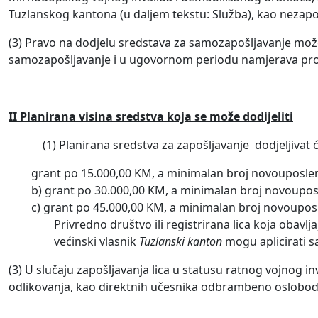
Tuzlanskog kantona (u daljem tekstu: Služba), kao nezapos
(3) Pravo na dodjelu sredstava za samozapošljavanje može o
samozapošljavanje i u ugovornom periodu namjerava prošir
II Planirana visina sredstva koja se može dodijeliti
(1) Planirana sredstva za zapošljavanje dodjeljivat ć
grant po 15.000,00 KM, a minimalan broj novouposleni
b) grant po 30.000,00 KM, a minimalan broj novouposle
c) grant po 45.000,00 KM, a minimalan broj novouposle
Privredno društvo ili registrirana lica koja obavljaj
većinski vlasnik
Tuzlanski kanton
mogu aplicirati s
(3) U slučaju zapošljavanja lica u statusu ratnog vojnog 
odlikovanja, kao direktnih učesnika odbrambeno oslobodi