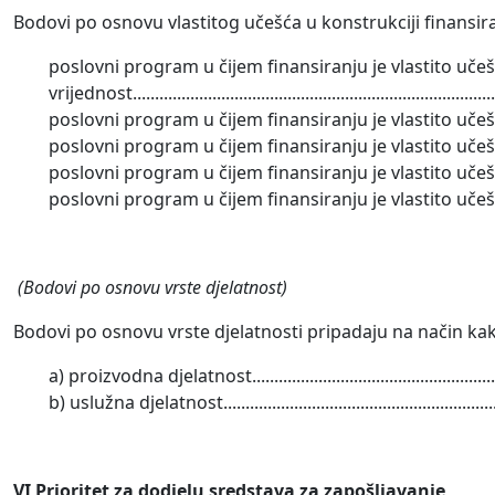
Bodovi po osnovu vlastitog učešća u konstrukciji finansir
poslovni program u čijem finansiranju je vlastito uče
vrijednost...............................................................................
poslovni program u čijem finansiranju je vlastito učešće
poslovni program u čijem finansiranju je vlastito učešće
poslovni program u čijem finansiranju je vlastito učešće
poslovni program u čijem finansiranju je vlastito učešće do 50%
(Bodovi po osnovu vrste djelatnost)
Bodovi po osnovu vrste djelatnosti pripadaju na način kako
a) proizvodna djelatnost.......................................................
b) uslužna djelatnost.............................................................
VI Prioritet za dodjelu
sredstava za zapošljavanje