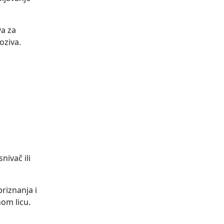
va za
oziva.
nivač ili
riznanja i
om licu.