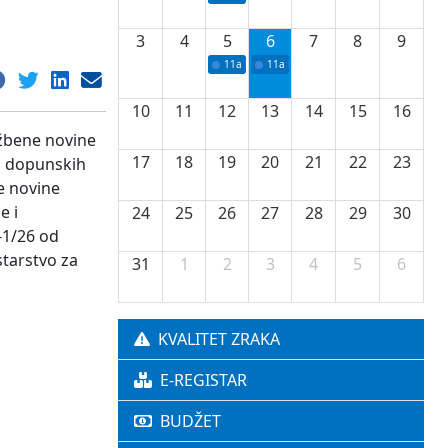
3
4
5
6
7
8
9
11a
Potpisivanje ugovora o stipendijama za 
11a
Podrška razvoju vodne infrastr
10
11
12
13
14
15
16
užbene novine
17
18
19
20
21
22
23
ju dopunskih
ne novine
e i
24
25
26
27
28
29
30
-1/26 od
starstvo za
31
1
2
3
4
5
6
KVALITET ZRAKA
E-REGISTAR
BUDŽET