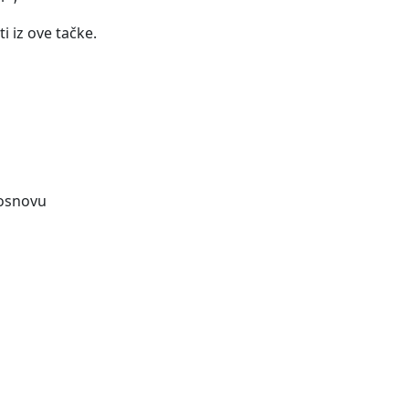
i iz ove tačke.
 osnovu