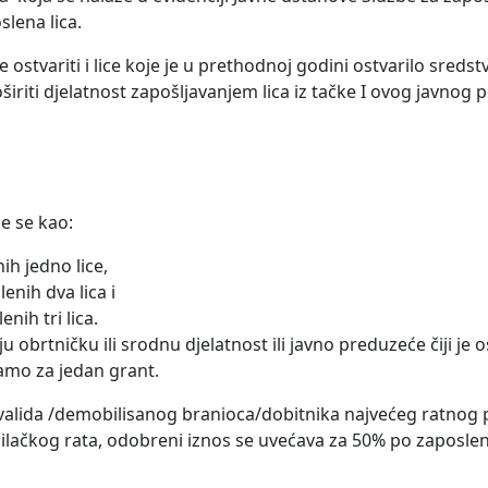
lena lica.
stvariti i lice koje je u prethodnoj godini ostvarilo sredst
iti djelatnost zapošljavanjem lica iz tačke I ovog javnog p
e se kao:
h jedno lice,
nih dva lica i
nih tri lica.
u obrtničku ili srodnu djelatnost ili javno preduzeće čiji je os
amo za jedan grant.
invalida /demobilisanog branioca/dobitnika najvećeg ratnog p
lačkog rata, odobreni iznos se uvećava za 50% po zaposlen