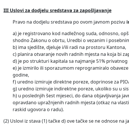
III Uslovi za dodjelu sredstava
za zapošljavanje
Pravo na dodjelu sredstava po ovom javnom pozivu
a) je registrovano kod nadležnog suda, odnosno, opšt
shodno Zakonu o obrtu, Uredbi o vezanim i posebnim ob
b) ima sjedište, djeluje i/ili radi na prostoru Kantona,
c) planira otvaranje novih radnih mjesta na koja bi zapo
d) je po strukturi kapitala sa najmanje 51% privatnog 
e) je izmirilo ili sporazumom reprogramiralo obaveze
godine,
f) uredno izmiruje direktne poreze, doprinose za PIO
g) uredno izmiruje indirektne poreze, ukoliko su u si
h) u poslednjih šest mjeseci, do dana objavljivanja jav
opravdano upražnjenih radnih mjesta (otkaz na vlasti
raskid ugovora o radu).
(2) Uslovi iz stava (1) tačke d) ove tačke se ne odnose na ja