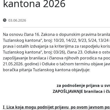
kantona 2026
03.06.2026
Na osnovu člana 16. Zakona o dopunskim pravima branilaca
Tuzlanskog kantona“, broj: 10/20, 14/22, 9/23, 5/24, 13/24
prava i ostalih izdvajanja sa kriterijima za raspodjelu kor
Tuzlanskog kantona“, broj: 03/26), člana 23. Odluke o ost
zapošljavanje branilaca i članova njihovih porodica na po
21.05.2026. godine) i Odluke o tačnom terminu objave javn
boračka pitanja Tuzlanskog kantona objavljuje:
za podnošenje prijava u sv
ZAPOŠLJAVANJE branilaca i č
I Lica koja mogu podnijet prijavu po ovom javnom po