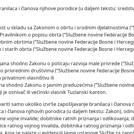
ranilaca i članova njihove porodice (u daljem tekstu: sreds
atnost u skladu sa Zakonom o obrtu i srodnim djelatnostima (
i Pravilnikom o popisu obrta (“Službene novine Federacije Bo
bnim obrtima (“Službene novine Federacije Bosne i Hercego
h i starih obrta (“Službene novine Federacije Bosne i Hercego
gana shodno Zakonu o poticaju razvoja male privrede (“Slu
u o privrednim društvima (“Službene novine Federacije Bosne
 privatnom vlasništvu ili
na shodno Zakonu o javnim preduzećima (“Službene novine
ji je osnivač ili većinski vlasnik Tuzlanski kanton.
ariti samo ukoliko izvrše zapošljavanje branilaca i članova 
a i članova njihovih porodica (u daljem tekstu: Zakon), odn
tne vojne invalide; dobitnike ratnih priznanja i odlikovanja;
ce ratnog vojnog invalida, dobitnika ratnog priznanja i odl
 koja se nalaze u evidenciji Javne ustanove Službe za zapoš