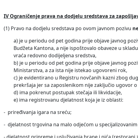
IV
Ograničenje prava na dodjelu sredstava za zapošlja
(1) Pravo na dodjelu sredstava po ovom javnom pozivu
n
a) je u periodu od pet godina prije objave javnog poziv
Budžeta Kantona, a nije ispoštovalo obaveze u skladu 
vraća redovno dodijeljena sredstva,
b) je u periodu od pet godina prije objave javnog po
Ministarstva, a za ista nije istekao ugovoreni rok,
c) je evidentirano u Registru novčanih kazni zbog dug
prekršaja jer sa zaposlenikom nije zaključio ugovor o 
d) ima pokrenut postupak stečaja ili likvidacije,
e) ima registrovanu djelatnost koja je iz oblasti:
- priređivanja igara na sreću;
- djelatnost trgovina na malo odjećom u specijalizovanim
- djelatnost pripreme i usluživanja hrane i pića (restorani 