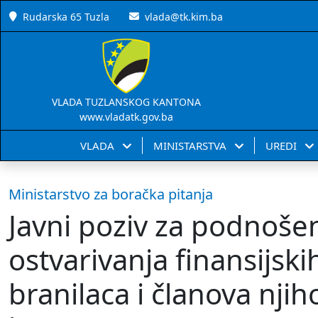
Rudarska 65 Tuzla
vlada@tk.kim.ba
VLADA TUZLANSKOG KANTONA
www.vladatk.gov.ba
VLADA
MINISTARSTVA
UREDI
Ministarstvo za boračka pitanja
Javni poziv za podnošen
ostvarivanja finansijs
branilaca i članova nji