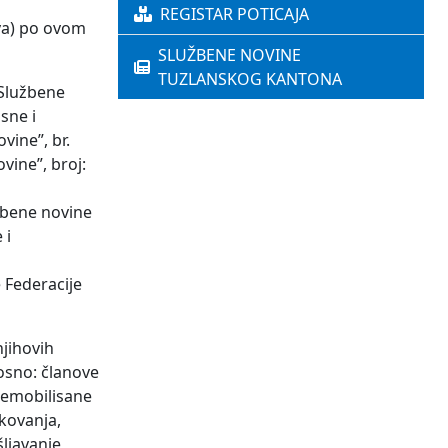
REGISTAR POTICAJA
tva) po ovom
SLUŽBENE NOVINE
TUZLANSKOG KANTONA
“Službene
sne i
vine”, br.
vine”, broj:
žbene novine
 i
 Federacije
njihovih
osno: članove
 demobilisane
ikovanja,
ljavanje