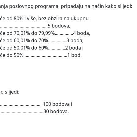
anja poslovnog programa, pripadaju na način kako slijedi:
šće od 80% i više, bez obzira na ukupnu
..........................................5 bodova,
 od 70,01% do 79,99%...............4 boda,
 od 60,01% do 70%...............3 boda,
 od 50,01% do 60%..............2 boda i
 ...................................1 bod.
 slijedi:
.................................. 100 bodova i
....................................30 bodova.