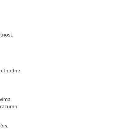
tnost,
prethodne
evima
porazumni
ton.