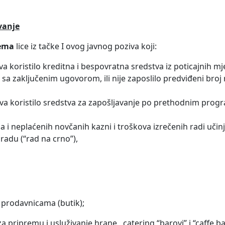
vanje
ema
lice iz tačke I ovog javnog poziva koji:
a koristilo kreditna i bespovratna sredstva iz poticajnih mjer
sa zaključenim ugovorom, ili nije zaposlilo predviđeni broj 
ziva koristilo sredstva za zapošljavanje po prethodnim pro
a i neplaćenih novčanih kazni i troškova izrečenih radi uči
radu (“rad na crno”),
 prodavnicama (butik);
za pripremu i usluživanje hrane, catering “barovi” i “caffe ba