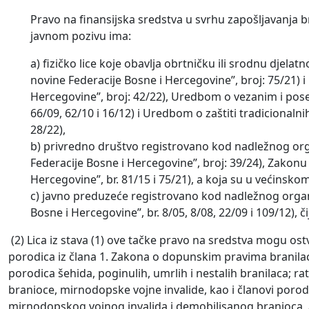
Pravo na finansijska sredstva u svrhu zapošljavanja b
javnom pozivu ima:
a) fizičko lice koje obavlja obrtničku ili srodnu djel
novine Federacije Bosne i Hercegovine”, broj: 75/21) 
Hercegovine”, broj: 42/22), Uredbom o vezanim i pose
66/09, 62/10 i 16/12) i Uredbom o zaštiti tradicionalni
28/22),
b) privredno društvo registrovano kod nadležnog or
Federacije Bosne i Hercegovine”, broj: 39/24), Zakon
Hercegovine”, br. 81/15 i 75/21), a koja su u većinskom
c) javno preduzeće registrovano kod nadležnog orga
Bosne i Hercegovine”, br. 8/05, 8/08, 22/09 i 109/12), či
(2) Lica iz stava (1) ove tačke pravo na sredstva mogu ostv
porodica iz člana 1. Zakona o dopunskim pravima branilac
porodica šehida, poginulih, umrlih i nestalih branilaca; ra
branioce, mirnodopske vojne invalide, kao i članovi porodi
mirnodopskog vojnog invalida i demobilisanog branioca, a