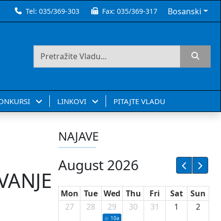
Bosanski
Tel:
035/369-303
Fax:
035/369-317
KONKURSI
LINKOVI
PITAJTE VLADU
NAJAVE
August 2026
AVANJE
Mon
Tue
Wed
Thu
Fri
Sat
Sun
27
28
29
30
31
1
2
10a
Potpisivanje ugovora sa neprofitnim or