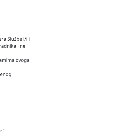
a Službe i/ili
radnika i ne
gramima ovoga
njenog
r”;