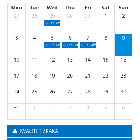
Mon
Tue
Wed
Thu
Fri
Sat
Sun
27
28
29
30
31
1
2
10a
Potpisivanje ugovora sa neprofitnim organizacijama
3
4
5
6
7
8
9
11a
Potpisivanje ugovora o stipendijama za srednjoškolce
11a
Podrška razvoju vodne infrastrukture u Tu
9a
Početak izgradnje nove fiskultur
10
11
12
13
14
15
16
17
18
19
20
21
22
23
24
25
26
27
28
29
30
31
1
2
3
4
5
6
KVALITET ZRAKA