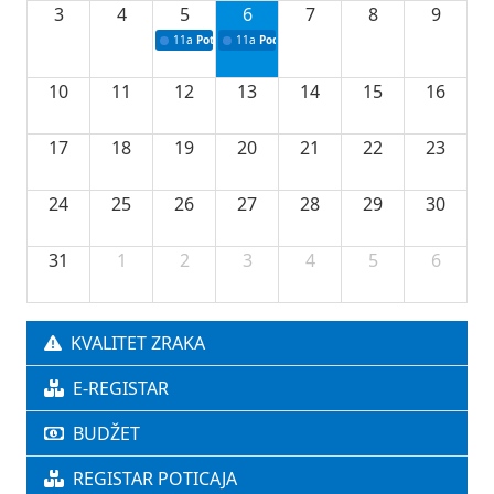
3
4
5
6
7
8
9
11a
Potpisivanje ugovora o stipendijama za srednjoškolce
11a
Podrška razvoju vodne infrastrukture u Tu
10
11
12
13
14
15
16
17
18
19
20
21
22
23
24
25
26
27
28
29
30
31
1
2
3
4
5
6
KVALITET ZRAKA
E-REGISTAR
BUDŽET
REGISTAR POTICAJA