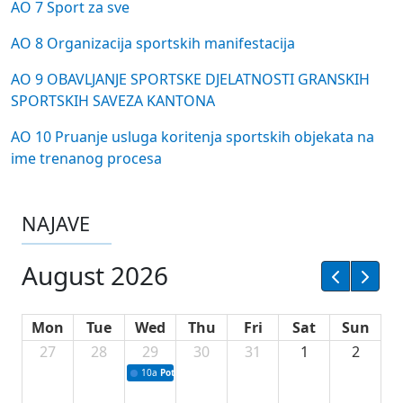
AO 7 Sport za sve
AO 8 Organizacija sportskih manifestacija
AO 9 OBAVLJANJE SPORTSKE DJELATNOSTI GRANSKIH
SPORTSKIH SAVEZA KANTONA
AO 10 Pruanje usluga koritenja sportskih objekata na
ime trenanog procesa
NAJAVE
August 2026
Mon
Tue
Wed
Thu
Fri
Sat
Sun
27
28
29
30
31
1
2
10a
Potpisivanje ugovora sa neprofitnim organizacijama