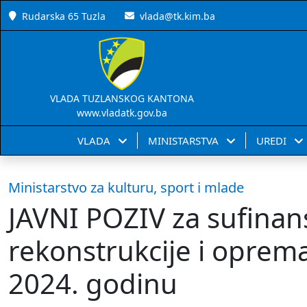
Rudarska 65 Tuzla
vlada@tk.kim.ba
VLADA TUZLANSKOG KANTONA
www.vladatk.gov.ba
VLADA
MINISTARSTVA
UREDI
Ministarstvo za kulturu, sport i mlade
JAVNI POZIV za sufinan
rekonstrukcije i oprema
2024. godinu