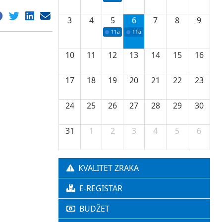
3
4
5
6
7
8
9
11a
Potpisivanje ugovora o stipendijama za 
11a
Podrška razvoju vodne infrastr
10
11
12
13
14
15
16
17
18
19
20
21
22
23
24
25
26
27
28
29
30
31
1
2
3
4
5
6
KVALITET ZRAKA
E-REGISTAR
BUDŽET