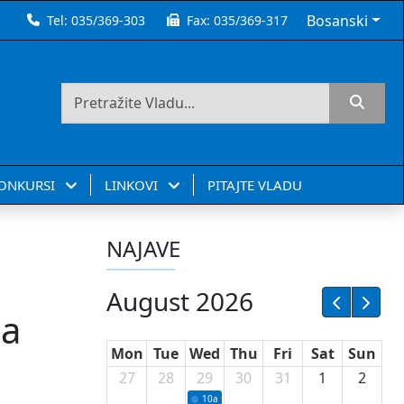
Bosanski
Tel:
035/369-303
Fax:
035/369-317
KONKURSI
LINKOVI
PITAJTE VLADU
NAJAVE
August 2026
za
Mon
Tue
Wed
Thu
Fri
Sat
Sun
27
28
29
30
31
1
2
10a
Potpisivanje ugovora sa neprofitnim or