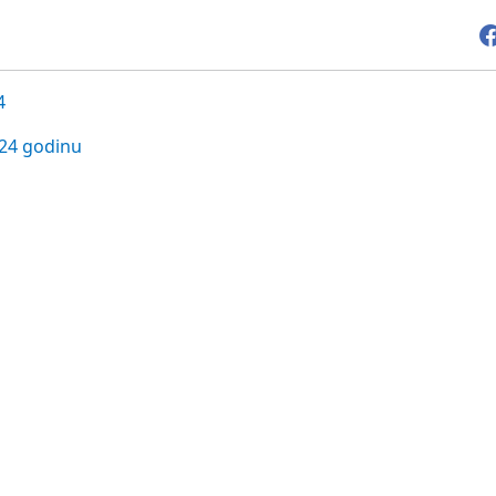
4
024 godinu