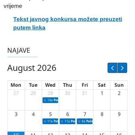
vrijeme
Tekst javnog konkursa možete preuzeti
putem linka
NAJAVE
August 2026
Mon
Tue
Wed
Thu
Fri
Sat
Sun
27
28
29
30
31
1
2
10a
Potpisivanje ugovora sa neprofitnim organizacijama
3
4
5
6
7
8
9
11a
Potpisivanje ugovora o stipendijama za srednjoškolce
11a
Podrška razvoju vodne infrastrukture u Tu
9a
Početak izgradnje nove fiskultur