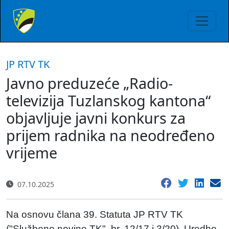
JP RTV TK
Javno preduzeće „Radio-
televizija Tuzlanskog kantona“
objavljuje javni konkurs za
prijem radnika na neodređeno
vrijeme
07.10.2025
Na osnovu člana 39. Statuta JP RTV TK
("Službene novine TK", br. 12/17 i 3/20), Uredbe