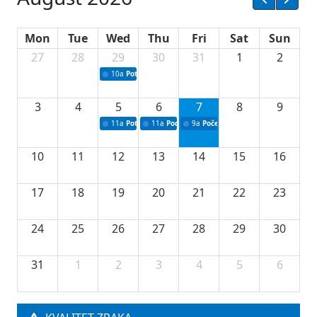
Mon
Tue
Wed
Thu
Fri
Sat
Sun
27
28
29
30
31
1
2
10a
Potpisivanje ugovora sa neprofitnim organizacijama
3
4
5
6
7
8
9
11a
Potpisivanje ugovora o stipendijama za srednjoškolce
11a
Podrška razvoju vodne infrastrukture u Tu
9a
Početak izgradnje nove fiskultur
10
11
12
13
14
15
16
17
18
19
20
21
22
23
24
25
26
27
28
29
30
31
1
2
3
4
5
6