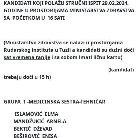
KANDIDATI KOJI POLAŽU STRUČNI ISPIT
2
9
.02
.2024.
GODINE U PROSTORIJAMA MINISTARSTVA ZDRAVSTVA
SA POČETKOM U
1
6
SATI
(Ministarstvo zdravstva se nalazi u prostorijama
Rudarskog instituta u Tuzli a kandidati su dužni
doći
sat vremena ranije
i sa sobom imati ličnu kartu)
(kandidati
trebaju doći u 15
h)
GRUPA 1
-
MEDICINSKA SESTRA-TEHNIČAR
ISLAMOVIĆ ELMA
MANDŽUKIĆ ARNELA
BEKTIĆ DŽEVAD
BEŠIROVIĆ ENISA