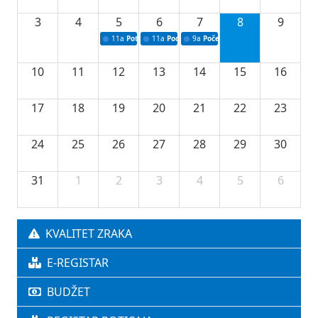
3
4
5
6
7
8
9
11a
Potpisivanje ugovora o stipendijama za srednjoškolce
11a
Podrška razvoju vodne infrastrukture u Tu
9a
Početak izgradnje nove fiskultur
10
11
12
13
14
15
16
17
18
19
20
21
22
23
24
25
26
27
28
29
30
31
1
2
3
4
5
6
KVALITET ZRAKA
E-REGISTAR
BUDŽET