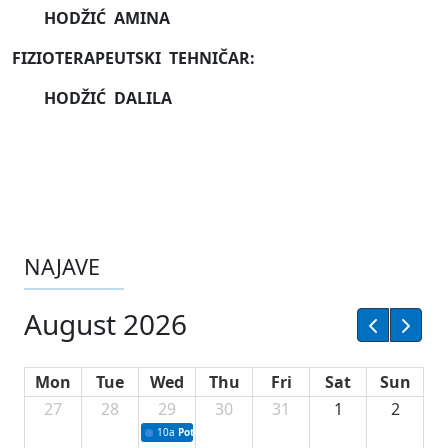
HODŽIĆ AMINA
FIZIOTERAPEUTSKI TEHNIČAR:
HODŽIĆ DALILA
NAJAVE
August 2026
Mon
Tue
Wed
Thu
Fri
Sat
Sun
27
28
29
30
31
1
2
10a
Potpisivanje ugovora sa neprofitnim organizacijama