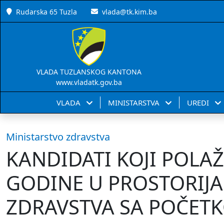
Rudarska 65 Tuzla
vlada@tk.kim.ba
VLADA TUZLANSKOG KANTONA
www.vladatk.gov.ba
VLADA
MINISTARSTVA
UREDI
Ministarstvo zdravstva
KANDIDATI KOJI POLAŽU
GODINE U PROSTORIJ
ZDRAVSTVA SA POČETK