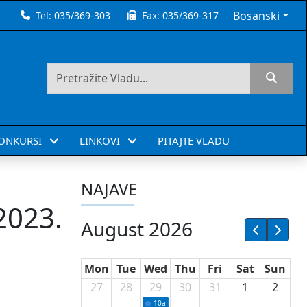
Bosanski
Tel:
035/369-303
Fax:
035/369-317
KONKURSI
LINKOVI
PITAJTE VLADU
NAJAVE
2023.
August 2026
Mon
Tue
Wed
Thu
Fri
Sat
Sun
27
28
29
30
31
1
2
10a
Potpisivanje ugovora sa neprofitnim or