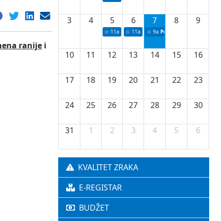
3
4
5
6
7
8
9
11a
Potpisivanje ugovora o stipendijama za 
11a
Podrška razvoju vodne infrastr
9a
Početak izgradnje nove f
mena ranije
i
10
11
12
13
14
15
16
17
18
19
20
21
22
23
24
25
26
27
28
29
30
31
1
2
3
4
5
6
KVALITET ZRAKA
E-REGISTAR
BUDŽET