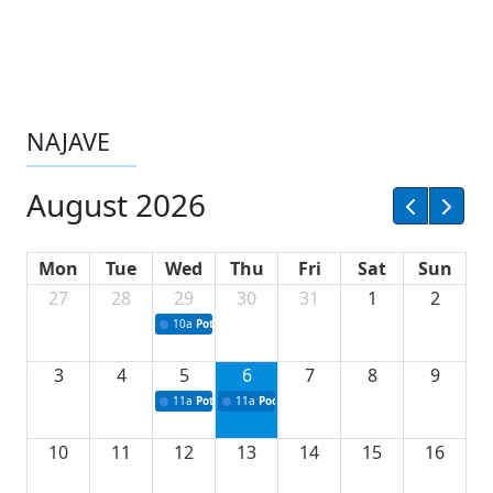
NAJAVE
August 2026
Mon
Tue
Wed
Thu
Fri
Sat
Sun
27
28
29
30
31
1
2
10a
Potpisivanje ugovora sa neprofitnim organizacijama
3
4
5
6
7
8
9
11a
Potpisivanje ugovora o stipendijama za srednjoškolce
11a
Podrška razvoju vodne infrastrukture u Tu
10
11
12
13
14
15
16