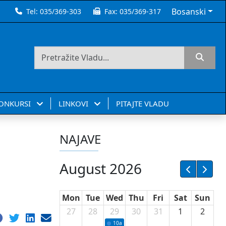
Bosanski
Tel:
035/369-303
Fax:
035/369-317
KONKURSI
LINKOVI
PITAJTE VLADU
NAJAVE
August 2026
Mon
Tue
Wed
Thu
Fri
Sat
Sun
27
28
29
30
31
1
2
10a
Potpisivanje ugovora sa neprofitnim or