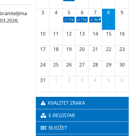
3
4
5
6
7
8
9
braniteljima
.03.2026.
11a
Potpisivanje ugovora o stipendijama za 
11a
Podrška razvoju vodne infrastr
9a
Početak izgradnje nove f
10
11
12
13
14
15
16
17
18
19
20
21
22
23
24
25
26
27
28
29
30
31
1
2
3
4
5
6
KVALITET ZRAKA
E-REGISTAR
BUDŽET