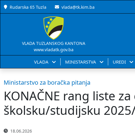
Rudarska 65 Tuzla
vlada@tk.kim.ba
VLADA TUZLANSKOG KANTONA
www.vladatk.gov.ba
VLADA
MINISTARSTVA
UREDI
Ministarstvo za boračka pitanja
KONAČNE rang liste za 
školsku/studijsku 2025
18.06.2026