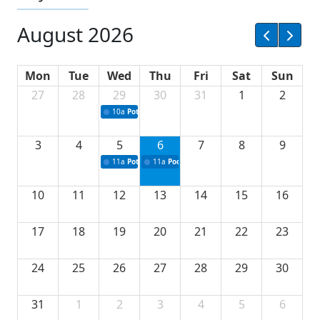
August 2026
Mon
Tue
Wed
Thu
Fri
Sat
Sun
27
28
29
30
31
1
2
10a
Potpisivanje ugovora sa neprofitnim organizacijama
3
4
5
6
7
8
9
11a
Potpisivanje ugovora o stipendijama za srednjoškolce
11a
Podrška razvoju vodne infrastrukture u Tu
10
11
12
13
14
15
16
17
18
19
20
21
22
23
24
25
26
27
28
29
30
31
1
2
3
4
5
6