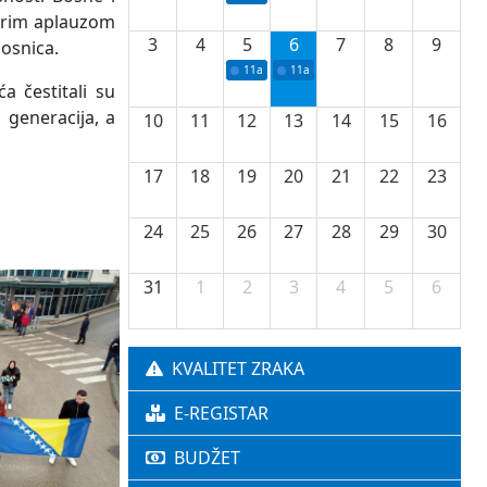
strim aplauzom
3
4
5
6
7
8
9
dosnica.
11a
Potpisivanje ugovora o stipendijama za 
11a
Podrška razvoju vodne infrastr
a čestitali su
 generacija, a
10
11
12
13
14
15
16
17
18
19
20
21
22
23
24
25
26
27
28
29
30
31
1
2
3
4
5
6
KVALITET ZRAKA
E-REGISTAR
BUDŽET