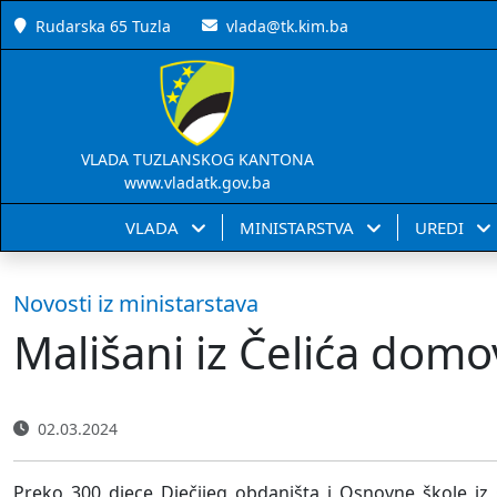
Rudarska 65 Tuzla
vlada@tk.kim.ba
VLADA TUZLANSKOG KANTONA
www.vladatk.gov.ba
VLADA
MINISTARSTVA
UREDI
Novosti iz ministarstava
Mališani iz Čelića domov
02.03.2024
Preko 300 djece Dječijeg obdaništa i Osnovne škole iz 