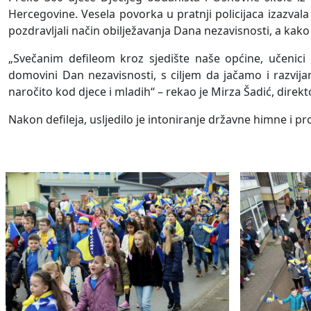
Hercegovine. Vesela povorka u pratnji policijaca izazvala
pozdravljali način obilježavanja Dana nezavisnosti, a kako
„Svečanim defileom kroz sjedište naše općine, učenici O
domovini Dan nezavisnosti, s ciljem da jačamo i razvij
naročito kod djece i mladih“ – rekao je Mirza Šadić, direkto
Nakon defileja, usljedilo je intoniranje državne himne i