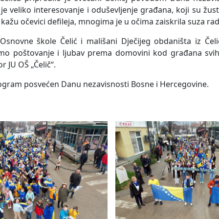
 je veliko interesovanje i oduševljenje građana, koji su žu
 kažu očevici defileja, mnogima je u očima zaiskrila suza ra
snovne škole Čelić i mališani Dječijeg obdaništa iz Čelić
amo poštovanje i ljubav prema domovini kod građana svih
r JU OŠ „Čelič“.
 program posvećen Danu nezavisnosti Bosne i Hercegovine.