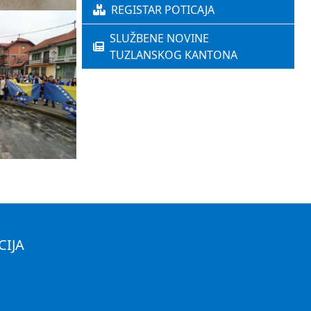
REGISTAR POTICAJA
SLUŽBENE NOVINE
TUZLANSKOG KANTONA
CIJA