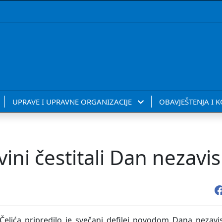
UPRAVE I UPRAVNE ORGANIZACIJE
OBAVJEŠTENJA I 
ini čestitali Dan nezavis
Čelića pripredilo je svečani defilej povodom Dana nezavi