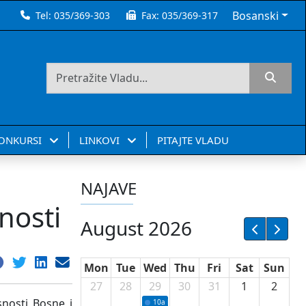
Bosanski
Tel:
035/369-303
Fax:
035/369-317
KONKURSI
LINKOVI
PITAJTE VLADU
NAJAVE
nosti
August 2026
Mon
Tue
Wed
Thu
Fri
Sat
Sun
27
28
29
30
31
1
2
snosti Bosne i
10a
Potpisivanje ugovora sa neprofitnim or