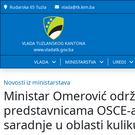
Rudarska 65 Tuzla
vlada@tk.kim.ba
VLADA TUZLANSKOG KANTONA
www.vladatk.gov.ba
VLADA
MINISTARSTVA
UREDI
Novosti iz ministarstava
Ministar Omerović održ
predstavnicama OSCE-a
saradnje u oblasti kuli