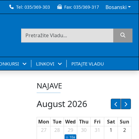
Bosanski
Tel:
035/369-303
Fax:
035/369-317
KONKURSI
LINKOVI
PITAJTE VLADU
NAJAVE
August 2026
Mon
Tue
Wed
Thu
Fri
Sat
Sun
27
28
29
30
31
1
2
10a
Potpisivanje ugovora sa neprofitnim or