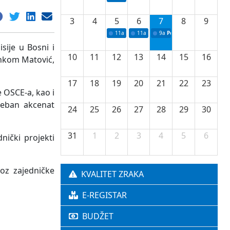
3
4
5
6
7
8
9
11a
Potpisivanje ugovora o stipendijama za 
11a
Podrška razvoju vodne infrastr
9a
Početak izgradnje nove f
ije u Bosni i
10
11
12
13
14
15
16
ankom Matović,
17
18
19
20
21
22
23
 OSCE-a, kao i
seban akcenat
24
25
26
27
28
29
30
31
1
2
3
4
5
6
nički projekti
oz zajedničke
KVALITET ZRAKA
E-REGISTAR
BUDŽET