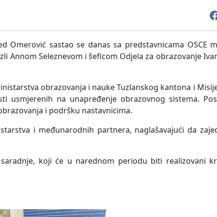
ed Omerović sastao se danas sa predstavnicama OSCE mis
uzli Annom Seleznevom i šeficom Odjela za obrazovanje Iv
nistarstva obrazovanja i nauke Tuzlanskog kantona i Misije
nosti usmjerenih na unapređenje obrazovnog sistema. Po
a obrazovanja i podršku nastavnicima.
istarstva i međunarodnih partnera, naglašavajući da zajed
aradnje, koji će u narednom periodu biti realizovani kr