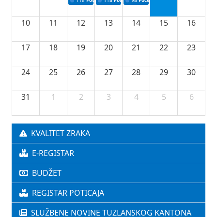
11a
Potpisivanje ugovora o stipendijama za srednjoškolce
11a
Podrška razvoju vodne infrastrukture u Tu
9a
Početak izgradnje nove fiskultur
10
11
12
13
14
15
16
17
18
19
20
21
22
23
24
25
26
27
28
29
30
31
1
2
3
4
5
6
KVALITET ZRAKA
E-REGISTAR
BUDŽET
REGISTAR POTICAJA
SLUŽBENE NOVINE TUZLANSKOG KANTONA