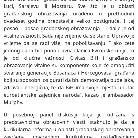
Luci, Sarajevu ili Mostaru. Sve što je u oblasti
građanskog obrazovanja urađeno u prethodnih
dvadeset godina predstavlja veliko postignuće. I taj
posao – posao građanskog obrazovanja – i dalje je od
vitalne važnosti. Sada nije vrijeme da se stane. Upravo je
vrijeme da se radi više, na poboljšavanju. I ako ćete
jednog dana biti punopravna članica Evropske unije, to
je od ključne važnosti. Civitas BiH i građansko
obrazovanje vitalne su komponente koje će omogućiti
stvaranje generacije Bosanaca i Hercegovaca, građana
koji su sposobni osigurati da bh. demokratija bude jaka,
zdrava i energična, te da BiH ima svoje mjesto unutar
euroatlantske zajednice naroda“, kazao je ambasador
Murphy.
U posebnoj panel diskusiji koja je održana s
predstavnicima obrazovnih vlasti istaknuto je da je
kurikularna reforma u oblasti građanskog obrazovanja
završena inoviranjem kurikuluma, usklađivanjem