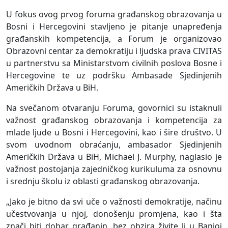
U fokus ovog prvog foruma građanskog obrazovanja u
Bosni i Hercegovini stavljeno je pitanje unapređenja
građanskih kompetencija, a Forum je organizovao
Obrazovni centar za demokratiju i ljudska prava CIVITAS
u partnerstvu sa Ministarstvom civilnih poslova Bosne i
Hercegovine te uz podršku Ambasade Sjedinjenih
Američkih Država u BiH.
Na svečanom otvaranju Foruma, govornici su istaknuli
važnost građanskog obrazovanja i kompetencija za
mlade ljude u Bosni i Hercegovini, kao i šire društvo. U
svom uvodnom obraćanju, ambasador Sjedinjenih
Američkih Država u BiH, Michael J. Murphy, naglasio je
važnost postojanja zajedničkog kurikuluma za osnovnu
i srednju školu iz oblasti građanskog obrazovanja.
„Jako je bitno da svi uče o važnosti demokratije, načinu
učestvovanja u njoj, donošenju promjena, kao i šta
znači biti dobar građanin, bez obzira živite li u Banjoj