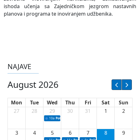
ishoda učenja sa Zajedničkom jezgrom nastavnih
planova i programa te inoviranjem udžbenika.
NAJAVE
August 2026
Mon
Tue
Wed
Thu
Fri
Sat
Sun
27
28
29
30
31
1
2
10a
Potpisivanje ugovora sa neprofitnim organizacijama
3
4
5
6
7
8
9