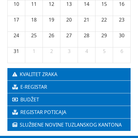
10
11
12
13
14
15
16
17
18
19
20
21
22
23
24
25
26
27
28
29
30
31
1
2
3
4
5
6
KVALITET ZRAKA
E-REGISTAR
BUDŽET
REGISTAR POTICAJA
SLUŽBENE NOVINE TUZLANSKOG KANTONA