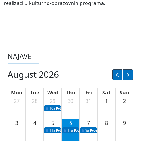
realizaciju kulturno-obrazovnih programa.
NAJAVE
August 2026
Mon
Tue
Wed
Thu
Fri
Sat
Sun
27
28
29
30
31
1
2
10a
Potpisivanje ugovora sa neprofitnim organizacijama
3
4
5
6
7
8
9
11a
Potpisivanje ugovora o stipendijama za srednjoškolce
11a
Podrška razvoju vodne infrastrukture u Tu
9a
Početak izgradnje nove fiskultur