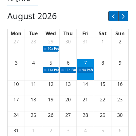
August 2026
Mon
Tue
Wed
Thu
Fri
Sat
Sun
27
28
29
30
31
1
2
10a
Potpisivanje ugovora sa neprofitnim organizacijama
3
4
5
6
7
8
9
11a
Potpisivanje ugovora o stipendijama za srednjoškolce
11a
Podrška razvoju vodne infrastrukture u Tu
9a
Početak izgradnje nove fiskultur
10
11
12
13
14
15
16
17
18
19
20
21
22
23
24
25
26
27
28
29
30
31
1
2
3
4
5
6