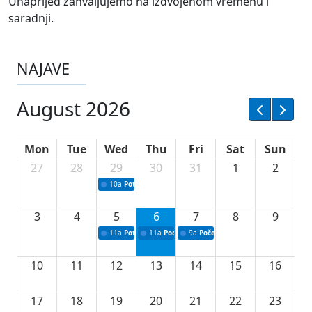
Unaprijed zahvaljujemo na izdvojenom vremenu i
saradnji.
NAJAVE
August 2026
Mon
Tue
Wed
Thu
Fri
Sat
Sun
27
28
29
30
31
1
2
10a
Potpisivanje ugovora sa neprofitnim organizacijama
3
4
5
6
7
8
9
11a
Potpisivanje ugovora o stipendijama za srednjoškolce
11a
Podrška razvoju vodne infrastrukture u Tu
9a
Početak izgradnje nove fiskultur
10
11
12
13
14
15
16
17
18
19
20
21
22
23