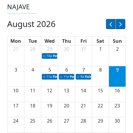
NAJAVE
August 2026
Mon
Tue
Wed
Thu
Fri
Sat
Sun
27
28
29
30
31
1
2
10a
Potpisivanje ugovora sa neprofitnim organizacijama
3
4
5
6
7
8
9
11a
Potpisivanje ugovora o stipendijama za srednjoškolce
11a
Podrška razvoju vodne infrastrukture u Tu
9a
Početak izgradnje nove fiskultur
10
11
12
13
14
15
16
17
18
19
20
21
22
23
24
25
26
27
28
29
30