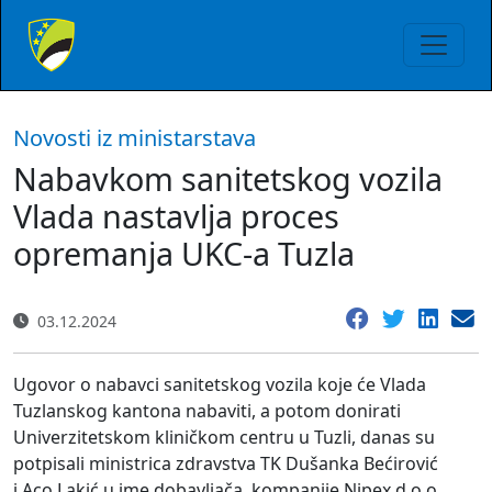
Novosti iz ministarstava
Nabavkom sanitetskog vozila
Vlada nastavlja proces
opremanja UKC-a Tuzla
03.12.2024
Ugovor o nabavci sanitetskog vozila koje će Vlada
Tuzlanskog kantona nabaviti, a potom donirati
Univerzitetskom kliničkom centru u Tuzli, danas su
potpisali ministrica zdravstva TK Dušanka Bećirović
i Aco Lakić u ime dobavljača, kompanije Nipex d.o.o.