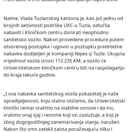
Naime, Vlada Tuzlanskog kantona je, kao još jednu od
brojnih aktivnosti podrške UKC-u Tuzla, odlučila
nabaviti i Kliničkom centru donirati neophodno
sanitetsko vozilo. Nakon provedene procedure putem
otvorenog postupka i ugovor u postupku predmetne
nabavke dodijeljen je kompaniji Nipex iz Tuzle. Ukupna
vrijednost vozila iznosi 112.235 KM, a vozilo će
Univerzitetskom kliničkom centru biti na raspolaganju
do kraja tekuće godine.
„I ova nabavka sanitetskog vozila pokazetelj je naše
opredijeljenosti, koju stalno ističemo, da Univerzitetski
klinički centar vratimo na stabilne osnove i da mu
vratimo onaj sjaj i renome koji on zaslužuje, a koji je
zbog dugogodišnjeg zanemarivanja stanja, narušen.
Nakon što smo zatekli zaista poražavajuću sliku i