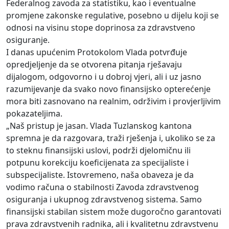
Federalnog zavoda za statistiku, kao i eventualne
promjene zakonske regulative, posebno u dijelu koji se
odnosi na visinu stope doprinosa za zdravstveno
osiguranje.
I danas upućenim Protokolom Vlada potvrđuje
opredjeljenje da se otvorena pitanja rješavaju
dijalogom, odgovorno i u dobroj vjeri, ali i uz jasno
razumijevanje da svako novo finansijsko opterećenje
mora biti zasnovano na realnim, održivim i provjerljivim
pokazateljima.
„Naš pristup je jasan. Vlada Tuzlanskog kantona
spremna je da razgovara, traži rješenja i, ukoliko se za
to steknu finansijski uslovi, podrži djelomičnu ili
potpunu korekciju koeficijenata za specijaliste i
subspecijaliste. Istovremeno, naša obaveza je da
vodimo računa o stabilnosti Zavoda zdravstvenog
osiguranja i ukupnog zdravstvenog sistema. Samo
finansijski stabilan sistem može dugoročno garantovati
prava zdravstvenih radnika, ali i kvalitetnu zdravstvenu