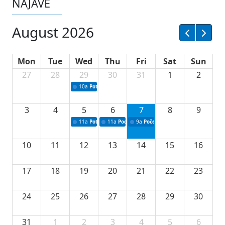
NAJAVE
August 2026
Mon
Tue
Wed
Thu
Fri
Sat
Sun
27
28
29
30
31
1
2
10a
Potpisivanje ugovora sa neprofitnim organizacijama
3
4
5
6
7
8
9
11a
Potpisivanje ugovora o stipendijama za srednjoškolce
11a
Podrška razvoju vodne infrastrukture u Tu
9a
Početak izgradnje nove fiskultur
10
11
12
13
14
15
16
17
18
19
20
21
22
23
24
25
26
27
28
29
30
31
1
2
3
4
5
6