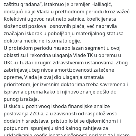
zaštitu građana“, istaknuo je premijer Halilagić,
dodajući da je Vlada u prethodnom periodu kroz važeći
Kolektivni ugovor, rast neto satnice, koeficijenata
složenosti poslova i osnovnih plaća, već napravila
značajan iskorak u poboljšanju materijalnog statusa
doktora medicine i stomatologije.
U proteklom periodu nezaobilazan segment u ovoj
oblasti su i rekordna ulaganja Vlade TK u opremu u
UKC-u Tuzla i drugim zdravstvenim ustanovama. Zbog
zabrinjavajućeg nivoa amortizovanosti zatečene
opreme, Vlada je ovaj dio ulaganja smatrala
prioritetom, jer izvrsnim doktorima treba savremena i
ispravna oprema kako bi njihovo znanje došlo do
punog izražaja.
U slučaju pozitivnog ishoda finansijske analize
poslovanja ZZO-a, a u zavisnosti od raspoloživosti
dodatnih sredstava, pristupilo bi se djelomičnom ili
potpunom ispunjenju sindikalnog zahtjeva za
usklađivanje koeficijenata složenosti poslova za ljekare