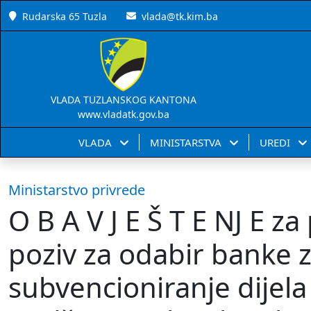
Rudarska 65 Tuzla
vlada@tk.kim.ba
VLADA TUZLANSKOG KANTONA
www.vladatk.gov.ba
VLADA
MINISTARSTVA
UREDI
Ministarstvo privrede
O B A V J E Š T E NJ E z
poziv za odabir banke z
subvencioniranje dijel