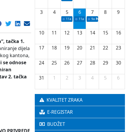
3
4
5
6
7
8
9
11a
Potpisivanje ugovora o stipendijama za 
11a
Podrška razvoju vodne infrastr
9a
Početak izgradnje nove f
10
11
12
13
14
15
16
“, tačka 1.
17
18
19
20
21
22
23
niranje dijela
skog kantona,
ji se odnose
24
25
26
27
28
29
30
niran
tav 2. tačka
31
1
2
3
4
5
6
KVALITET ZRAKA
E-REGISTAR
BUDŽET
IVREDE