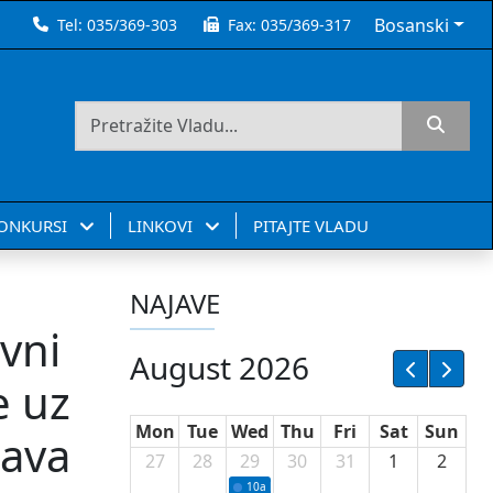
Bosanski
Tel:
035/369-303
Fax:
035/369-317
KONKURSI
LINKOVI
PITAJTE VLADU
NAJAVE
avni
August 2026
e uz
Mon
Tue
Wed
Thu
Fri
Sat
Sun
tava
27
28
29
30
31
1
2
10a
Potpisivanje ugovora sa neprofitnim or