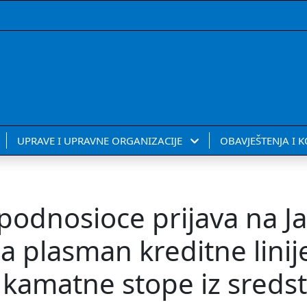
UPRAVE I UPRAVNE ORGANIZACIJE
OBAVJEŠTENJA I 
a podnosioce prijava na J
a plasman kreditne linij
a kamatne stope iz sreds