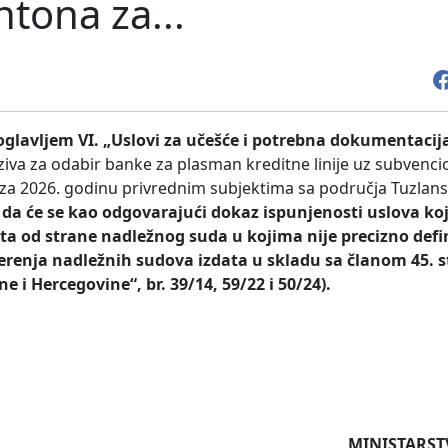
tona za...
oglavljem VI. „Uslovi za učešće i potrebna dokumentacija
iva za odabir banke za plasman kreditne linije uz subvencio
za 2026. godinu privrednim subjektima sa područja Tuzlan
 da će se kao odgovarajući dokaz ispunjenosti uslova ko
zdata od strane nadležnog suda u kojima nije precizno defi
erenja nadležnih sudova izdata u skladu sa članom 45. s
i Hercegovine“, br. 39/14, 59/22 i 50/24).
MINISTARSTVO PR