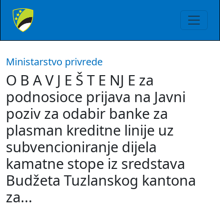
Ministarstvo privrede
O B A V J E Š T E NJ E za
podnosioce prijava na Javni
poziv za odabir banke za
plasman kreditne linije uz
subvencioniranje dijela
kamatne stope iz sredstava
Budžeta Tuzlanskog kantona
za...