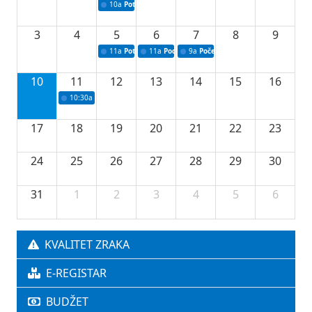
10a
Potpisivanje ugovora sa neprofitnim organizacijama
3
4
5
6
7
8
9
11a
Potpisivanje ugovora o stipendijama za srednjoškolce
11a
Podrška razvoju vodne infrastrukture u Tu
9a
Početak izgradnje nove fiskultur
10
11
12
13
14
15
16
10:30a
Press konferencija povodom 76.redovne sjednice Vlade TK
17
18
19
20
21
22
23
24
25
26
27
28
29
30
31
1
2
3
4
5
6
KVALITET ZRAKA
E-REGISTAR
BUDŽET