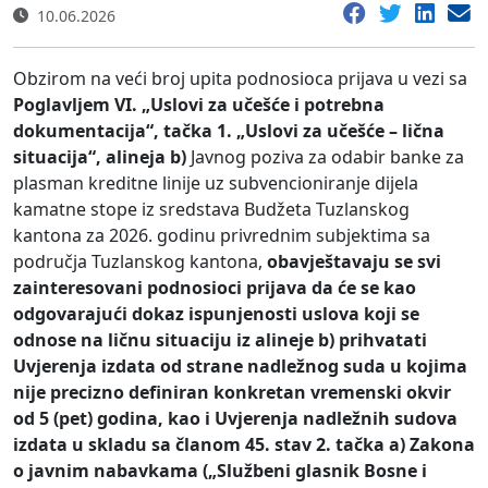
10.06.2026
Obzirom na veći broj upita podnosioca prijava u vezi sa
Poglavljem VI. „Uslovi za učešće i potrebna
dokumentacija“, tačka 1. „Uslovi za učešće – lična
situacija“, alineja b)
Javnog poziva za odabir banke za
plasman kreditne linije uz subvencioniranje dijela
kamatne stope iz sredstava Budžeta Tuzlanskog
kantona za 2026. godinu privrednim subjektima sa
područja Tuzlanskog kantona,
obavještavaju se svi
zainteresovani podnosioci prijava da će se kao
odgovarajući dokaz ispunjenosti uslova koji se
odnose na ličnu situaciju iz alineje b) prihvatati
Uvjerenja izdata od strane nadležnog suda u kojima
nije precizno definiran konkretan vremenski okvir
od 5 (pet) godina, kao i Uvjerenja nadležnih sudova
izdata u skladu sa članom 45. stav 2. tačka a) Zakona
o javnim nabavkama („Službeni glasnik Bosne i